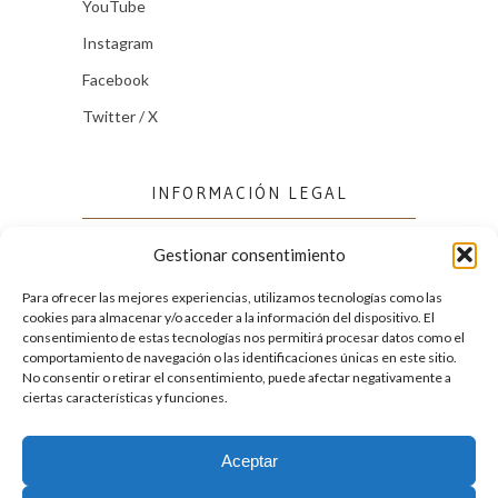
YouTube
Instagram
Facebook
Twitter / X
INFORMACIÓN LEGAL
Gestionar consentimiento
Política de cookies (UE)
Política de privacidad
Para ofrecer las mejores experiencias, utilizamos tecnologías como las
cookies para almacenar y/o acceder a la información del dispositivo. El
consentimiento de estas tecnologías nos permitirá procesar datos como el
comportamiento de navegación o las identificaciones únicas en este sitio.
FACEBOOK
No consentir o retirar el consentimiento, puede afectar negativamente a
ciertas características y funciones.
Aceptar
2026. Licencia
Creative Commons 3.0 BY-NC-ND