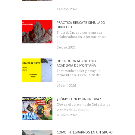
escaladores
11 mayo, 2026
PRÁCTICA RESCATE SIMULADO
URRIELLU
Encorda2 pasa a ser empresa
colaboradora en la formación de
Técnicos Deportivos
2 mayo, 2026
DE LA DUDA AL CRITERIO –
ACADEMIA DE MONTAÑA
Testimonio de Sergio Hay un
momento en la evolución de
cualquier montañero
10 abril, 2026
¿CÓMO FUNCIONA UN DVA?
DVA es el acrónimo de Detector de
Víctima de Avalancha. También se
28 enero, 2026
CÓMO INTEGRARNOS EN UN GRUPO