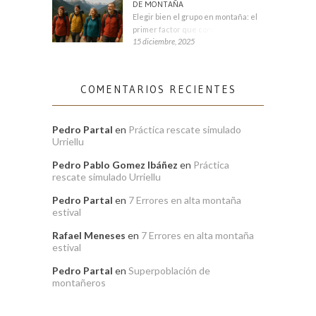
DE MONTAÑA
Elegir bien el grupo en montaña: el
primer factor que condiciona tu
15 diciembre, 2025
COMENTARIOS RECIENTES
Pedro Partal
en
Práctica rescate simulado
Urriellu
Pedro Pablo Gomez Ibáñez
en
Práctica
rescate simulado Urriellu
Pedro Partal
en
7 Errores en alta montaña
estival
Rafael Meneses
en
7 Errores en alta montaña
estival
Pedro Partal
en
Superpoblación de
montañeros