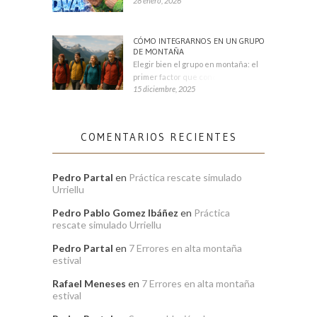
28 enero, 2026
CÓMO INTEGRARNOS EN UN GRUPO
DE MONTAÑA
Elegir bien el grupo en montaña: el
primer factor que condiciona tu
15 diciembre, 2025
COMENTARIOS RECIENTES
Pedro Partal
en
Práctica rescate simulado
Urriellu
Pedro Pablo Gomez Ibáñez
en
Práctica
rescate simulado Urriellu
Pedro Partal
en
7 Errores en alta montaña
estival
Rafael Meneses
en
7 Errores en alta montaña
estival