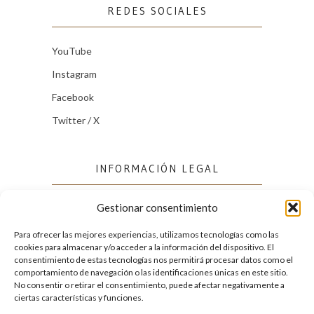
REDES SOCIALES
YouTube
Instagram
Facebook
Twitter / X
INFORMACIÓN LEGAL
Gestionar consentimiento
Política de cookies (UE)
Política de privacidad
Para ofrecer las mejores experiencias, utilizamos tecnologías como las
cookies para almacenar y/o acceder a la información del dispositivo. El
consentimiento de estas tecnologías nos permitirá procesar datos como el
comportamiento de navegación o las identificaciones únicas en este sitio.
FACEBOOK
No consentir o retirar el consentimiento, puede afectar negativamente a
ciertas características y funciones.