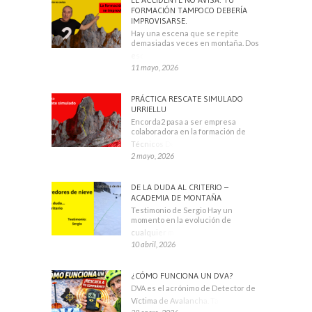
FORMACIÓN TAMPOCO DEBERÍA
IMPROVISARSE.
Hay una escena que se repite
demasiadas veces en montaña. Dos
escaladores
11 mayo, 2026
PRÁCTICA RESCATE SIMULADO
URRIELLU
Encorda2 pasa a ser empresa
colaboradora en la formación de
Técnicos Deportivos
2 mayo, 2026
DE LA DUDA AL CRITERIO –
ACADEMIA DE MONTAÑA
Testimonio de Sergio Hay un
momento en la evolución de
cualquier montañero
10 abril, 2026
¿CÓMO FUNCIONA UN DVA?
DVA es el acrónimo de Detector de
Víctima de Avalancha. También se