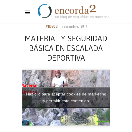
VIDEOS
noviembre, 2014
MATERIAL Y SEGURIDAD
BÁSICA EN ESCALADA
DEPORTIVA
Lee el post
completo:
Material
y seguridad básica
Haz clic para aceptar cookies de marketing
en escalada
y permitir este contenido
deportiva