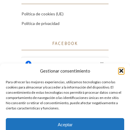
Política de cookies (UE)
Política de privacidad
FACEBOOK
Gestionar consentimiento
Para ofrecer las mejores experiencias, utilizamos tecnologías como las
Haz clic para aceptar cookies de marketing
cookies para almacenar y/o acceder a la información del dispositivo. El
Facebook
y permitir este contenido
consentimiento de estas tecnologías nos permitirá procesar datos como el
comportamiento de navegación o las identificaciones únicas en este sitio.
No consentir o retirar el consentimiento, puede afectar negativamente a
ciertas características y funciones.
Aceptar