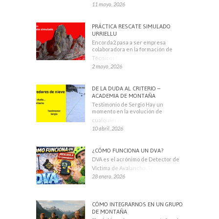
11 mayo, 2026
PRÁCTICA RESCATE SIMULADO
URRIELLU
Encorda2 pasa a ser empresa
colaboradora en la formación de
Técnicos Deportivos
2 mayo, 2026
DE LA DUDA AL CRITERIO –
ACADEMIA DE MONTAÑA
Testimonio de Sergio Hay un
momento en la evolución de
cualquier montañero
10 abril, 2026
¿CÓMO FUNCIONA UN DVA?
DVA es el acrónimo de Detector de
Víctima de Avalancha. También se
28 enero, 2026
CÓMO INTEGRARNOS EN UN GRUPO
DE MONTAÑA