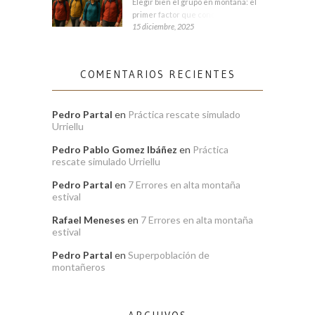
Elegir bien el grupo en montaña: el
primer factor que condiciona tu
15 diciembre, 2025
COMENTARIOS RECIENTES
Pedro Partal
en
Práctica rescate simulado
Urriellu
Pedro Pablo Gomez Ibáñez
en
Práctica
rescate simulado Urriellu
Pedro Partal
en
7 Errores en alta montaña
estival
Rafael Meneses
en
7 Errores en alta montaña
estival
Pedro Partal
en
Superpoblación de
montañeros