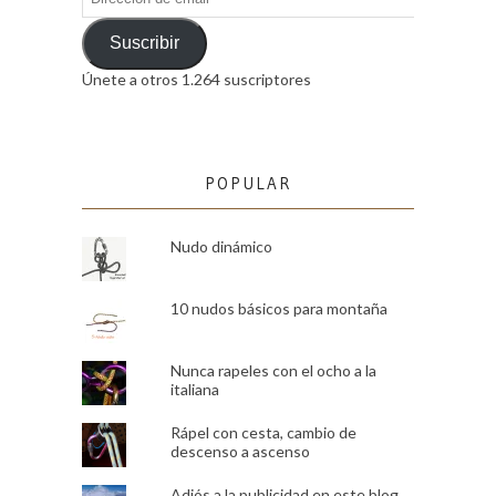
de
email
Suscribir
Únete a otros 1.264 suscriptores
POPULAR
Nudo dinámico
10 nudos básicos para montaña
Nunca rapeles con el ocho a la
italiana
Rápel con cesta, cambio de
descenso a ascenso
Adiós a la publicidad en este blog.