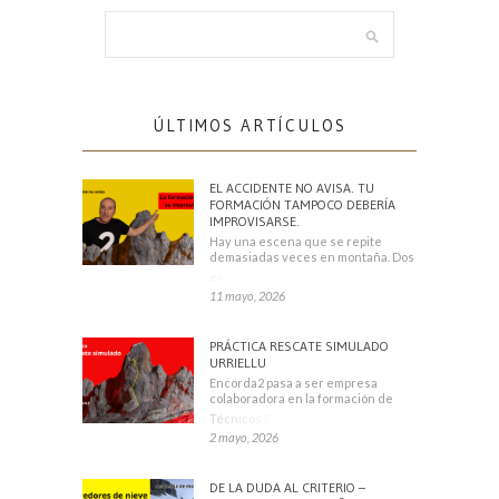
ÚLTIMOS ARTÍCULOS
EL ACCIDENTE NO AVISA. TU
FORMACIÓN TAMPOCO DEBERÍA
IMPROVISARSE.
Hay una escena que se repite
demasiadas veces en montaña. Dos
escaladores
11 mayo, 2026
PRÁCTICA RESCATE SIMULADO
URRIELLU
Encorda2 pasa a ser empresa
colaboradora en la formación de
Técnicos Deportivos
2 mayo, 2026
DE LA DUDA AL CRITERIO –