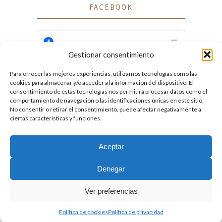
FACEBOOK
Gestionar consentimiento
Para ofrecer las mejores experiencias, utilizamos tecnologías como las
Haz clic para aceptar cookies de marketing
cookies para almacenar y/o acceder a la información del dispositivo. El
Facebook
y permitir este contenido
consentimiento de estas tecnologías nos permitirá procesar datos como el
comportamiento de navegación o las identificaciones únicas en este sitio.
No consentir o retirar el consentimiento, puede afectar negativamente a
ciertas características y funciones.
Aceptar
2026. Licencia
Creative Commons 3.0 BY-NC-ND
Denegar
Desarrollado por GIGA4.es
Ver preferencias
Política de cookies
Política de privacidad