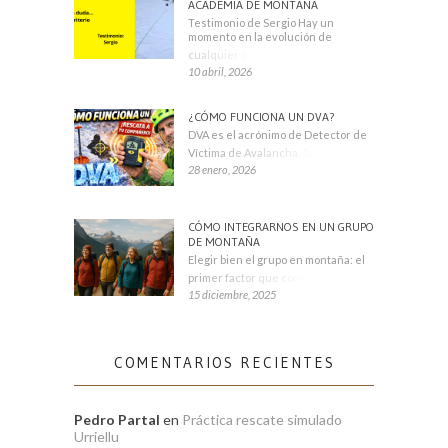
ACADEMIA DE MONTAÑA
Testimonio de Sergio Hay un
momento en la evolución de
cualquier montañero
10 abril, 2026
¿CÓMO FUNCIONA UN DVA?
DVA es el acrónimo de Detector de
Víctima de Avalancha. También se
28 enero, 2026
CÓMO INTEGRARNOS EN UN GRUPO
DE MONTAÑA
Elegir bien el grupo en montaña: el
primer factor que condiciona tu
15 diciembre, 2025
COMENTARIOS RECIENTES
Pedro Partal
en
Práctica rescate simulado
Urriellu