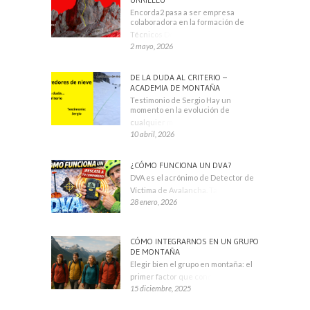
Encorda2 pasa a ser empresa
colaboradora en la formación de
Técnicos Deportivos
2 mayo, 2026
DE LA DUDA AL CRITERIO –
ACADEMIA DE MONTAÑA
Testimonio de Sergio Hay un
momento en la evolución de
cualquier montañero
10 abril, 2026
¿CÓMO FUNCIONA UN DVA?
DVA es el acrónimo de Detector de
Víctima de Avalancha. También se
28 enero, 2026
CÓMO INTEGRARNOS EN UN GRUPO
DE MONTAÑA
Elegir bien el grupo en montaña: el
primer factor que condiciona tu
15 diciembre, 2025