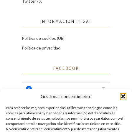
Twitter / X
INFORMACIÓN LEGAL
Política de cookies (UE)
Política de privacidad
FACEBOOK
Gestionar consentimiento
Para ofrecer las mejores experiencias, utilizamos tecnologías como las
Haz clic para aceptar cookies de marketing
cookies para almacenar y/o acceder a la información del dispositivo. El
Facebook
y permitir este contenido
consentimiento de estas tecnologías nos permitirá procesar datos como el
comportamiento de navegación o las identificaciones únicas en este sitio.
No consentir o retirar el consentimiento, puede afectar negativamente a