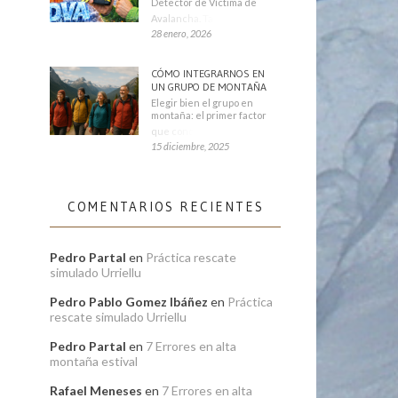
Detector de Víctima de
Avalancha. También se
28 enero, 2026
CÓMO INTEGRARNOS EN
UN GRUPO DE MONTAÑA
Elegir bien el grupo en
montaña: el primer factor
que condiciona tu
15 diciembre, 2025
COMENTARIOS RECIENTES
Pedro Partal
en
Práctica rescate
simulado Urriellu
Pedro Pablo Gomez Ibáñez
en
Práctica
rescate simulado Urriellu
Pedro Partal
en
7 Errores en alta
montaña estival
Rafael Meneses
en
7 Errores en alta