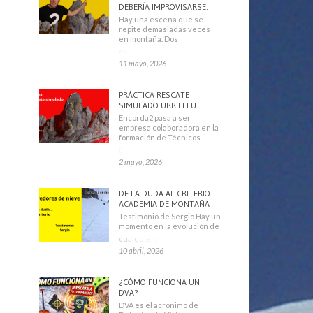
DEBERÍA IMPROVISARSE.
Hay una escena que se
repite demasiadas veces
en montaña. Dos
escaladores
11 mayo, 2026
PRÁCTICA RESCATE
SIMULADO URRIELLU
Encorda2 pasa a ser
empresa colaboradora en la
formación de Técnicos
Deportivos
2 mayo, 2026
DE LA DUDA AL CRITERIO –
ACADEMIA DE MONTAÑA
Testimonio de Sergio Hay un
momento en la evolución de
cualquier montañero
10 abril, 2026
¿CÓMO FUNCIONA UN
DVA?
DVA es el acrónimo de