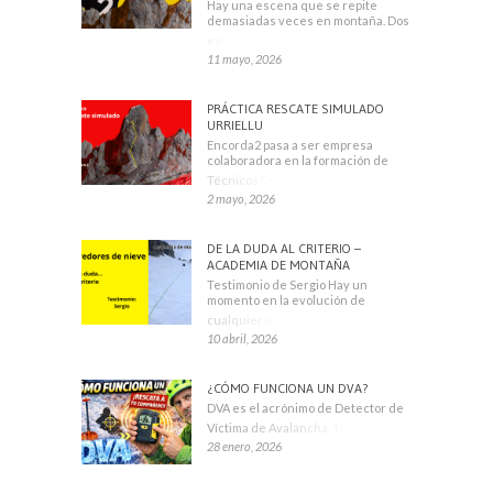
Hay una escena que se repite
demasiadas veces en montaña. Dos
escaladores
11 mayo, 2026
PRÁCTICA RESCATE SIMULADO
URRIELLU
Encorda2 pasa a ser empresa
colaboradora en la formación de
Técnicos Deportivos
2 mayo, 2026
DE LA DUDA AL CRITERIO –
ACADEMIA DE MONTAÑA
Testimonio de Sergio Hay un
momento en la evolución de
cualquier montañero
10 abril, 2026
¿CÓMO FUNCIONA UN DVA?
DVA es el acrónimo de Detector de
Víctima de Avalancha. También se
28 enero, 2026