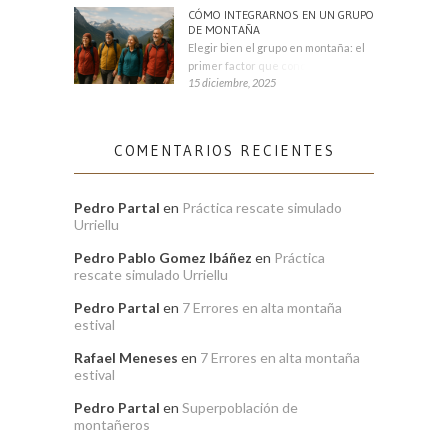
CÓMO INTEGRARNOS EN UN GRUPO
DE MONTAÑA
Elegir bien el grupo en montaña: el
primer factor que condiciona tu
15 diciembre, 2025
COMENTARIOS RECIENTES
Pedro Partal
en
Práctica rescate simulado
Urriellu
Pedro Pablo Gomez Ibáñez
en
Práctica
rescate simulado Urriellu
Pedro Partal
en
7 Errores en alta montaña
estival
Rafael Meneses
en
7 Errores en alta montaña
estival
Pedro Partal
en
Superpoblación de
montañeros