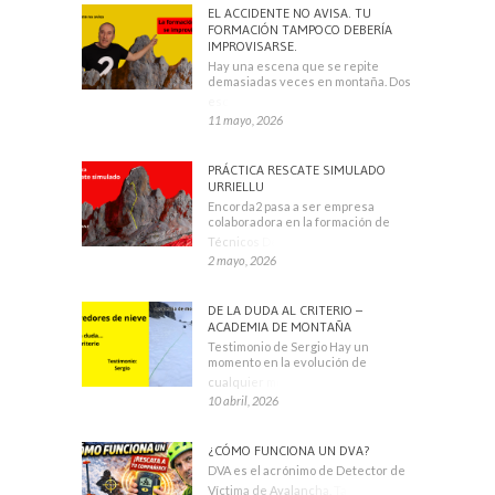
EL ACCIDENTE NO AVISA. TU
FORMACIÓN TAMPOCO DEBERÍA
IMPROVISARSE.
Hay una escena que se repite
demasiadas veces en montaña. Dos
escaladores
11 mayo, 2026
PRÁCTICA RESCATE SIMULADO
URRIELLU
Encorda2 pasa a ser empresa
colaboradora en la formación de
Técnicos Deportivos
2 mayo, 2026
DE LA DUDA AL CRITERIO –
ACADEMIA DE MONTAÑA
Testimonio de Sergio Hay un
momento en la evolución de
cualquier montañero
10 abril, 2026
¿CÓMO FUNCIONA UN DVA?
DVA es el acrónimo de Detector de
Víctima de Avalancha. También se