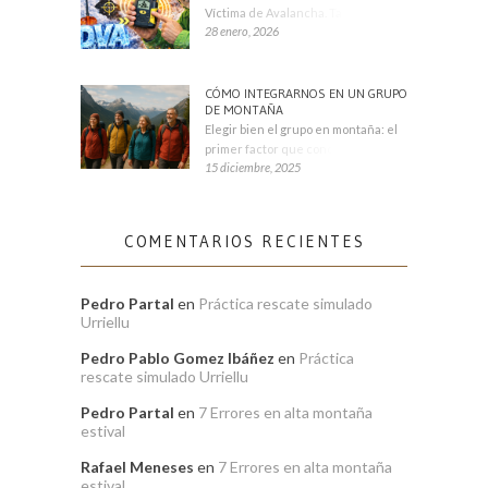
Víctima de Avalancha. También se
28 enero, 2026
CÓMO INTEGRARNOS EN UN GRUPO
DE MONTAÑA
Elegir bien el grupo en montaña: el
primer factor que condiciona tu
15 diciembre, 2025
COMENTARIOS RECIENTES
Pedro Partal
en
Práctica rescate simulado
Urriellu
Pedro Pablo Gomez Ibáñez
en
Práctica
rescate simulado Urriellu
Pedro Partal
en
7 Errores en alta montaña
estival
Rafael Meneses
en
7 Errores en alta montaña
estival