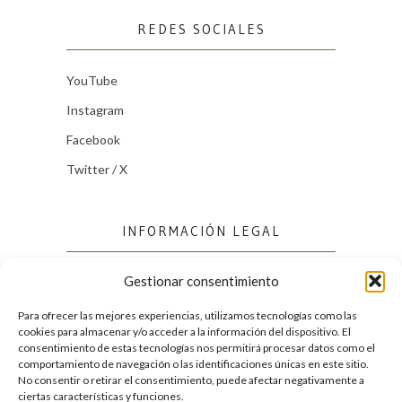
REDES SOCIALES
YouTube
Instagram
Facebook
Twitter / X
INFORMACIÓN LEGAL
Gestionar consentimiento
Política de cookies (UE)
Política de privacidad
Para ofrecer las mejores experiencias, utilizamos tecnologías como las
cookies para almacenar y/o acceder a la información del dispositivo. El
consentimiento de estas tecnologías nos permitirá procesar datos como el
comportamiento de navegación o las identificaciones únicas en este sitio.
FACEBOOK
No consentir o retirar el consentimiento, puede afectar negativamente a
ciertas características y funciones.