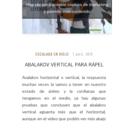
SEGUIR
Haz clic para aceptar cookies de marketing
pleto: Abalakov
LEYENDO...
y permitir este contenido
tical para rápel
ESCALADA EN HIELO
1 abril, 2014
ABALAKOV VERTICAL PARA RÁPEL
Avalakov horizontal o vertical, la respuesta
muchas veces la vamos a tener en nuestro
estado de ánimo y la confianza que
tengamos en el medio, ya hay algunas
pruebas que concluyen que el abalakov
vertical aguanta más que el horizontal,
aunque en el vídeo que podéis ver más abajo
digo