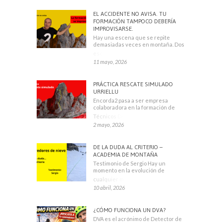
EL ACCIDENTE NO AVISA. TU
FORMACIÓN TAMPOCO DEBERÍA
IMPROVISARSE.
Hay una escena que se repite
demasiadas veces en montaña. Dos
escaladores
11 mayo, 2026
PRÁCTICA RESCATE SIMULADO
URRIELLU
Encorda2 pasa a ser empresa
colaboradora en la formación de
Técnicos Deportivos
2 mayo, 2026
DE LA DUDA AL CRITERIO –
ACADEMIA DE MONTAÑA
Testimonio de Sergio Hay un
momento en la evolución de
cualquier montañero
10 abril, 2026
¿CÓMO FUNCIONA UN DVA?
DVA es el acrónimo de Detector de