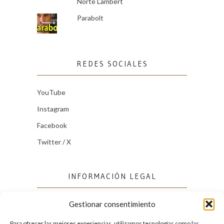
Norte Lambert
Parabolt
REDES SOCIALES
YouTube
Instagram
Facebook
Twitter / X
INFORMACIÓN LEGAL
Gestionar consentimiento
Política de cookies (UE)
Política de privacidad
Para ofrecer las mejores experiencias, utilizamos tecnologías como las