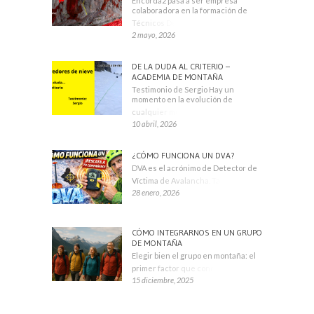
Encorda2 pasa a ser empresa
colaboradora en la formación de
Técnicos Deportivos
2 mayo, 2026
DE LA DUDA AL CRITERIO –
ACADEMIA DE MONTAÑA
Testimonio de Sergio Hay un
momento en la evolución de
cualquier montañero
10 abril, 2026
¿CÓMO FUNCIONA UN DVA?
DVA es el acrónimo de Detector de
Víctima de Avalancha. También se
28 enero, 2026
CÓMO INTEGRARNOS EN UN GRUPO
DE MONTAÑA
Elegir bien el grupo en montaña: el
primer factor que condiciona tu
15 diciembre, 2025