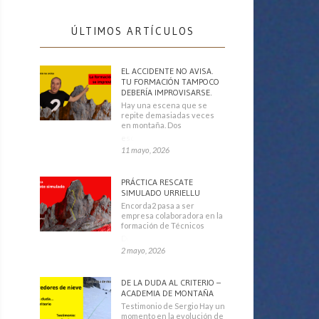
ÚLTIMOS ARTÍCULOS
EL ACCIDENTE NO AVISA.
TU FORMACIÓN TAMPOCO
DEBERÍA IMPROVISARSE.
Hay una escena que se
repite demasiadas veces
en montaña. Dos
escaladores
11 mayo, 2026
PRÁCTICA RESCATE
SIMULADO URRIELLU
Encorda2 pasa a ser
empresa colaboradora en la
formación de Técnicos
Deportivos
2 mayo, 2026
DE LA DUDA AL CRITERIO –
ACADEMIA DE MONTAÑA
Testimonio de Sergio Hay un
momento en la evolución de