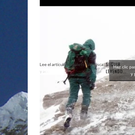
SEGUIR
Lee el artículo completo: Ventisca
Haz clic pa
LEYENDO...
y accidentes
y 