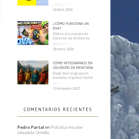
cualquier montañero
10 abril, 2026
¿CÓMO FUNCIONA UN
DVA?
DVA es el acrónimo de
Detector de Víctima de
Avalancha. También se
28 enero, 2026
CÓMO INTEGRARNOS EN
UN GRUPO DE MONTAÑA
Elegir bien el grupo en
montaña: el primer factor
que condiciona tu
15 diciembre, 2025
COMENTARIOS RECIENTES
Pedro Partal
en
Práctica rescate
simulado Urriellu