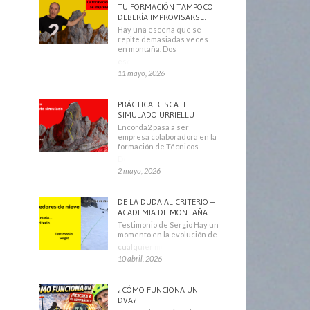
TU FORMACIÓN TAMPOCO
DEBERÍA IMPROVISARSE.
Hay una escena que se
repite demasiadas veces
en montaña. Dos
escaladores
11 mayo, 2026
PRÁCTICA RESCATE
SIMULADO URRIELLU
Encorda2 pasa a ser
empresa colaboradora en la
formación de Técnicos
Deportivos
2 mayo, 2026
DE LA DUDA AL CRITERIO –
ACADEMIA DE MONTAÑA
Testimonio de Sergio Hay un
momento en la evolución de
cualquier montañero
10 abril, 2026
¿CÓMO FUNCIONA UN
DVA?