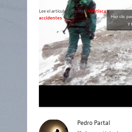
Lee el artículo completo:
Ventisca y
Haz clic pa
accidentes
y 
Pedro Partal