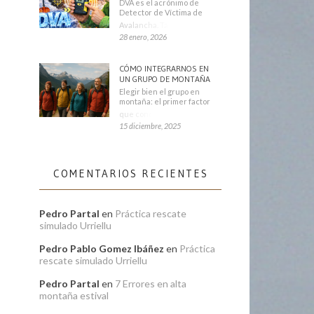
DVA es el acrónimo de
Detector de Víctima de
Avalancha. También se
28 enero, 2026
CÓMO INTEGRARNOS EN
UN GRUPO DE MONTAÑA
Elegir bien el grupo en
montaña: el primer factor
que condiciona tu
15 diciembre, 2025
COMENTARIOS RECIENTES
Pedro Partal
en
Práctica rescate
simulado Urriellu
Pedro Pablo Gomez Ibáñez
en
Práctica
rescate simulado Urriellu
Pedro Partal
en
7 Errores en alta
montaña estival