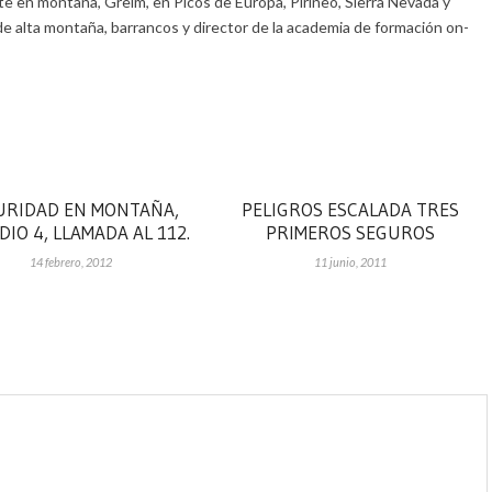
e en montaña, Greim, en Picos de Europa, Pirineo, Sierra Nevada y
de alta montaña, barrancos y director de la academia de formación on-
URIDAD EN MONTAÑA,
PELIGROS ESCALADA TRES
DIO 4, LLAMADA AL 112.
PRIMEROS SEGUROS
14 febrero, 2012
11 junio, 2011