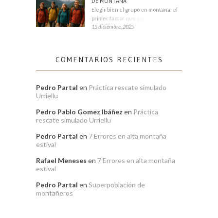
DE MONTAÑA
Elegir bien el grupo en montaña: el
primer factor que condiciona tu
15 diciembre, 2025
COMENTARIOS RECIENTES
Pedro Partal
en
Práctica rescate simulado
Urriellu
Pedro Pablo Gomez Ibáñez
en
Práctica
rescate simulado Urriellu
Pedro Partal
en
7 Errores en alta montaña
estival
Rafael Meneses
en
7 Errores en alta montaña
estival
Pedro Partal
en
Superpoblación de
montañeros