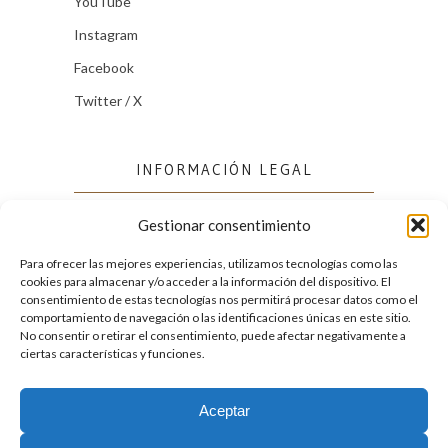
YouTube
Instagram
Facebook
Twitter / X
INFORMACIÓN LEGAL
Gestionar consentimiento
Política de cookies (UE)
Política de privacidad
Para ofrecer las mejores experiencias, utilizamos tecnologías como las
cookies para almacenar y/o acceder a la información del dispositivo. El
consentimiento de estas tecnologías nos permitirá procesar datos como el
comportamiento de navegación o las identificaciones únicas en este sitio.
FACEBOOK
No consentir o retirar el consentimiento, puede afectar negativamente a
ciertas características y funciones.
Aceptar
2026. Licencia
Creative Commons 3.0 BY-NC-ND