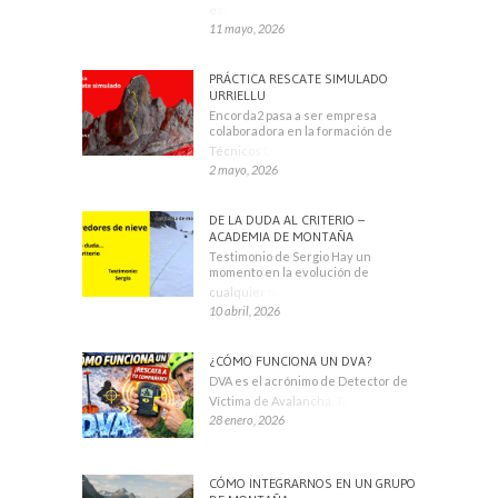
escaladores
11 mayo, 2026
PRÁCTICA RESCATE SIMULADO
URRIELLU
Encorda2 pasa a ser empresa
colaboradora en la formación de
Técnicos Deportivos
2 mayo, 2026
DE LA DUDA AL CRITERIO –
ACADEMIA DE MONTAÑA
Testimonio de Sergio Hay un
momento en la evolución de
cualquier montañero
10 abril, 2026
¿CÓMO FUNCIONA UN DVA?
DVA es el acrónimo de Detector de
Víctima de Avalancha. También se
28 enero, 2026
CÓMO INTEGRARNOS EN UN GRUPO