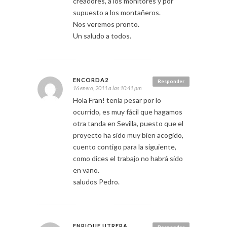
creadores, a los monitores y por
supuesto a los montañeros.
Nos veremos pronto.
Un saludo a todos.
ENCORDA2
Responder
16 enero, 2011 a las 10:41 pm
Hola Fran! tenía pesar por lo
ocurrido, es muy fácil que hagamos
otra tanda en Sevilla, puesto que el
proyecto ha sido muy bien acogido,
cuento contigo para la siguiente,
como dices el trabajo no habrá sido
en vano.
saludos Pedro.
ENRIQUE UTRERA
Responder