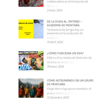
colaboradora en la formación de
Técnicos Deportivos
2 mayo, 2026
DE LA DUDA AL CRITERIO –
ACADEMIA DE MONTAÑA
Testimonio de Sergio Hay un
momento en la evolución de
cualquier montañero
10 abril, 2026
¿CÓMO FUNCIONA UN DVA?
DVA es el acrónimo de Detector de
Víctima de Avalancha. También se
28 enero, 2026
CÓMO INTEGRARNOS EN UN GRUPO
DE MONTAÑA
Elegir bien el grupo en montaña: el
primer factor que condiciona tu
15 diciembre, 2025