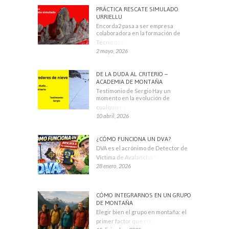
PRÁCTICA RESCATE SIMULADO
URRIELLU
Encorda2 pasa a ser empresa
colaboradora en la formación de
Técnicos Deportivos
2 mayo, 2026
DE LA DUDA AL CRITERIO –
ACADEMIA DE MONTAÑA
Testimonio de Sergio Hay un
momento en la evolución de
cualquier montañero
10 abril, 2026
¿CÓMO FUNCIONA UN DVA?
DVA es el acrónimo de Detector de
Víctima de Avalancha. También se
28 enero, 2026
CÓMO INTEGRARNOS EN UN GRUPO
DE MONTAÑA
Elegir bien el grupo en montaña: el
primer factor que condiciona tu