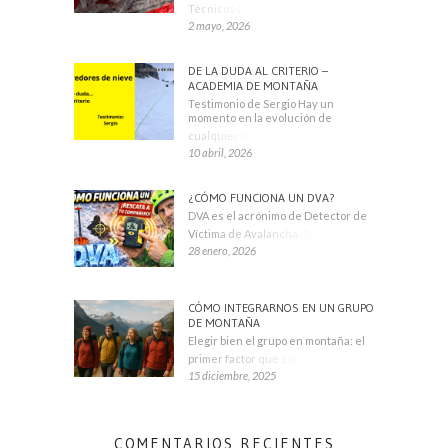
Técnicos Deportivos
2 mayo, 2026
DE LA DUDA AL CRITERIO –
ACADEMIA DE MONTAÑA
Testimonio de Sergio Hay un
momento en la evolución de
cualquier montañero
10 abril, 2026
¿CÓMO FUNCIONA UN DVA?
DVA es el acrónimo de Detector de
Víctima de Avalancha. También se
28 enero, 2026
CÓMO INTEGRARNOS EN UN GRUPO
DE MONTAÑA
Elegir bien el grupo en montaña: el
primer factor que condiciona tu
15 diciembre, 2025
COMENTARIOS RECIENTES