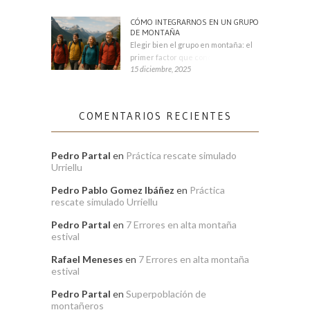
CÓMO INTEGRARNOS EN UN GRUPO
DE MONTAÑA
Elegir bien el grupo en montaña: el
primer factor que condiciona tu
15 diciembre, 2025
COMENTARIOS RECIENTES
Pedro Partal
en
Práctica rescate simulado
Urriellu
Pedro Pablo Gomez Ibáñez
en
Práctica
rescate simulado Urriellu
Pedro Partal
en
7 Errores en alta montaña
estival
Rafael Meneses
en
7 Errores en alta montaña
estival
Pedro Partal
en
Superpoblación de
montañeros