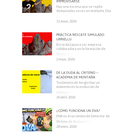
IMPROVISARSE.
Hay una escena que se repite
demasiadas veces en montaña. Dos
escaladores
11 mayo, 2026
PRÁCTICA RESCATE SIMULADO
URRIELLU
Encorda2 pasa a ser empresa
colaboradora en la formación de
Técnicos Deportivos
2 mayo, 2026
DE LA DUDA AL CRITERIO –
ACADEMIA DE MONTAÑA
Testimonio de Sergio Hay un
momento en la evolución de
cualquier montañero
10 abril, 2026
¿CÓMO FUNCIONA UN DVA?
DVA es el acrónimo de Detector de
Víctima de Avalancha. También se
28 enero, 2026