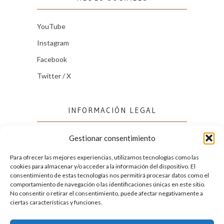
YouTube
Instagram
Facebook
Twitter / X
INFORMACIÓN LEGAL
Gestionar consentimiento
Política de cookies (UE)
Política de privacidad
Para ofrecer las mejores experiencias, utilizamos tecnologías como las
cookies para almacenar y/o acceder a la información del dispositivo. El
consentimiento de estas tecnologías nos permitirá procesar datos como el
comportamiento de navegación o las identificaciones únicas en este sitio.
FACEBOOK
No consentir o retirar el consentimiento, puede afectar negativamente a
ciertas características y funciones.