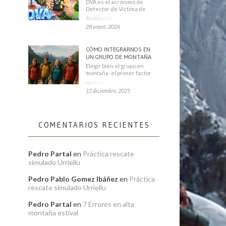
DVA es el acrónimo de
Detector de Víctima de
Avalancha. También se
28 enero, 2026
CÓMO INTEGRARNOS EN
UN GRUPO DE MONTAÑA
Elegir bien el grupo en
montaña: el primer factor
que condiciona tu
15 diciembre, 2025
COMENTARIOS RECIENTES
Pedro Partal
en
Práctica rescate
simulado Urriellu
Pedro Pablo Gomez Ibáñez
en
Práctica
rescate simulado Urriellu
Pedro Partal
en
7 Errores en alta
montaña estival