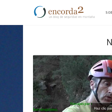
SO
N
Leer más información:
Navajas para
Haz clic pa
barranquismo
.