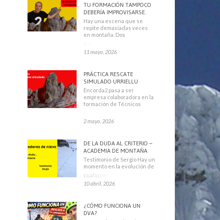
TU FORMACIÓN TAMPOCO
DEBERÍA IMPROVISARSE.
Hay una escena que se
repite demasiadas veces
en montaña. Dos
escaladores
11 mayo, 2026
PRÁCTICA RESCATE
SIMULADO URRIELLU
Encorda2 pasa a ser
empresa colaboradora en la
formación de Técnicos
Deportivos
2 mayo, 2026
DE LA DUDA AL CRITERIO –
ACADEMIA DE MONTAÑA
Testimonio de Sergio Hay un
momento en la evolución de
cualquier montañero
10 abril, 2026
¿CÓMO FUNCIONA UN
DVA?