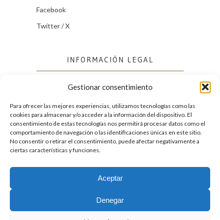
Facebook
Twitter / X
INFORMACIÓN LEGAL
Gestionar consentimiento
Política de cookies (UE)
Política de privacidad
Para ofrecer las mejores experiencias, utilizamos tecnologías como las
cookies para almacenar y/o acceder a la información del dispositivo. El
consentimiento de estas tecnologías nos permitirá procesar datos como el
comportamiento de navegación o las identificaciones únicas en este sitio.
FACEBOOK
No consentir o retirar el consentimiento, puede afectar negativamente a
ciertas características y funciones.
Aceptar
2026. Licencia
Creative Commons 3.0 BY-NC-ND
Denegar
Desarrollado por GIGA4.es