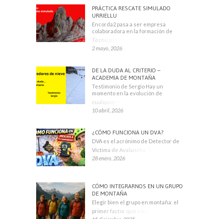
PRÁCTICA RESCATE SIMULADO
URRIELLU
Encorda2 pasa a ser empresa
colaboradora en la formación de
Técnicos Deportivos
2 mayo, 2026
DE LA DUDA AL CRITERIO –
ACADEMIA DE MONTAÑA
Testimonio de Sergio Hay un
momento en la evolución de
cualquier montañero
10 abril, 2026
¿CÓMO FUNCIONA UN DVA?
DVA es el acrónimo de Detector de
Víctima de Avalancha. También se
28 enero, 2026
CÓMO INTEGRARNOS EN UN GRUPO
DE MONTAÑA
Elegir bien el grupo en montaña: el
primer factor que condiciona tu