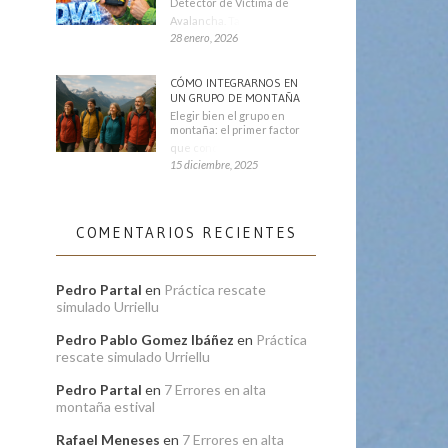
Detector de Víctima de
Avalancha. También se
28 enero, 2026
CÓMO INTEGRARNOS EN
UN GRUPO DE MONTAÑA
Elegir bien el grupo en
montaña: el primer factor
que condiciona tu
15 diciembre, 2025
COMENTARIOS RECIENTES
Pedro Partal
en
Práctica rescate
simulado Urriellu
Pedro Pablo Gomez Ibáñez
en
Práctica
rescate simulado Urriellu
Pedro Partal
en
7 Errores en alta
montaña estival
Rafael Meneses
en
7 Errores en alta