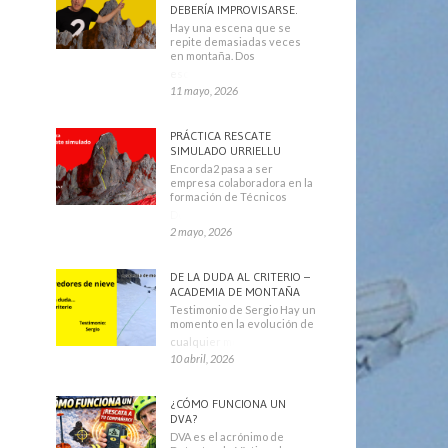
DEBERÍA IMPROVISARSE.
Hay una escena que se
repite demasiadas veces
en montaña. Dos
escaladores
11 mayo, 2026
PRÁCTICA RESCATE
SIMULADO URRIELLU
Encorda2 pasa a ser
empresa colaboradora en la
formación de Técnicos
Deportivos
2 mayo, 2026
DE LA DUDA AL CRITERIO –
ACADEMIA DE MONTAÑA
Testimonio de Sergio Hay un
momento en la evolución de
cualquier montañero
10 abril, 2026
¿CÓMO FUNCIONA UN
DVA?
DVA es el acrónimo de