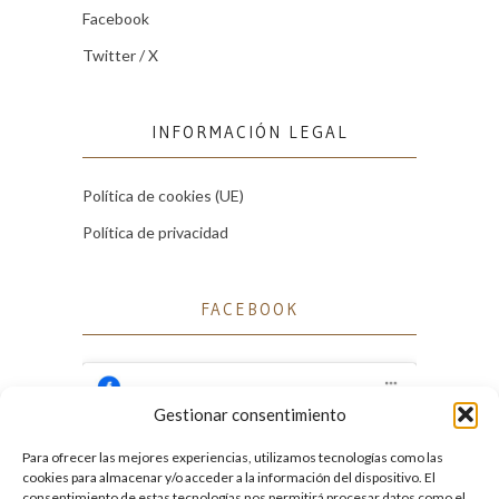
Facebook
Twitter / X
INFORMACIÓN LEGAL
Política de cookies (UE)
Política de privacidad
FACEBOOK
Gestionar consentimiento
Para ofrecer las mejores experiencias, utilizamos tecnologías como las
Haz clic para aceptar cookies de marketing
cookies para almacenar y/o acceder a la información del dispositivo. El
Facebook
y permitir este contenido
consentimiento de estas tecnologías nos permitirá procesar datos como el