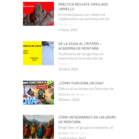
PRÁCTICA RESCATE SIMULADO
URRIELLU
Encorda2 pasa a ser empresa
colaboradora en la formación de
Técnicos Deportivos
2 mayo, 2026
DE LA DUDA AL CRITERIO –
ACADEMIA DE MONTAÑA
Testimonio de Sergio Hay un
momento en la evolución de
cualquier montañero
10 abril, 2026
¿CÓMO FUNCIONA UN DVA?
DVA es el acrónimo de Detector de
Víctima de Avalancha. También se
28 enero, 2026
CÓMO INTEGRARNOS EN UN GRUPO
DE MONTAÑA
Elegir bien el grupo en montaña: el
primer factor que condiciona tu
15 diciembre, 2025