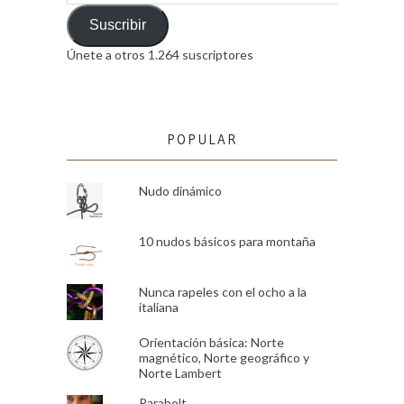
de
email
Suscribir
Únete a otros 1.264 suscriptores
POPULAR
Nudo dinámico
10 nudos básicos para montaña
Nunca rapeles con el ocho a la
italiana
Orientación básica: Norte
magnético, Norte geográfico y
Norte Lambert
Parabolt