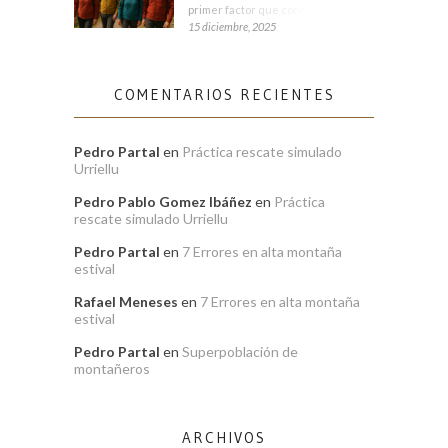
primer factor que condiciona tu
15 diciembre, 2025
COMENTARIOS RECIENTES
Pedro Partal
en
Práctica rescate simulado
Urriellu
Pedro Pablo Gomez Ibáñez
en
Práctica
rescate simulado Urriellu
Pedro Partal
en
7 Errores en alta montaña
estival
Rafael Meneses
en
7 Errores en alta montaña
estival
Pedro Partal
en
Superpoblación de
montañeros
ARCHIVOS