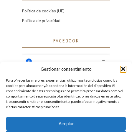
Política de cookies (UE)
Política de privacidad
FACEBOOK
Gestionar consentimiento
Para ofrecer las mejores experiencias, utilizamos tecnologías como las
Haz clic para aceptar cookies de marketing
cookies para almacenar y/o acceder a la información del dispositivo. El
Facebook
y permitir este contenido
consentimiento de estas tecnologías nos permitirá procesar datos como el
comportamiento de navegación o las identificaciones únicas en este sitio.
No consentir o retirar el consentimiento, puede afectar negativamente a
ciertas características y funciones.
Aceptar