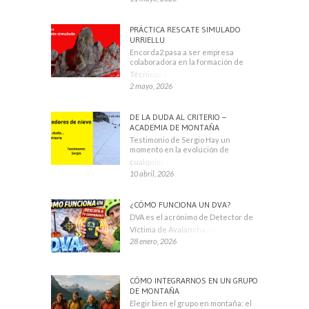
PRÁCTICA RESCATE SIMULADO
URRIELLU
Encorda2 pasa a ser empresa
colaboradora en la formación de
Técnicos Deportivos
2 mayo, 2026
DE LA DUDA AL CRITERIO –
ACADEMIA DE MONTAÑA
Testimonio de Sergio Hay un
momento en la evolución de
cualquier montañero
10 abril, 2026
¿CÓMO FUNCIONA UN DVA?
DVA es el acrónimo de Detector de
Víctima de Avalancha. También se
28 enero, 2026
CÓMO INTEGRARNOS EN UN GRUPO
DE MONTAÑA
Elegir bien el grupo en montaña: el