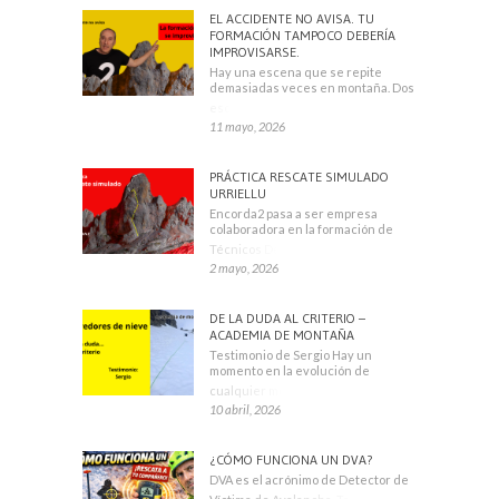
EL ACCIDENTE NO AVISA. TU
FORMACIÓN TAMPOCO DEBERÍA
IMPROVISARSE.
Hay una escena que se repite
demasiadas veces en montaña. Dos
escaladores
11 mayo, 2026
PRÁCTICA RESCATE SIMULADO
URRIELLU
Encorda2 pasa a ser empresa
colaboradora en la formación de
Técnicos Deportivos
2 mayo, 2026
DE LA DUDA AL CRITERIO –
ACADEMIA DE MONTAÑA
Testimonio de Sergio Hay un
momento en la evolución de
cualquier montañero
10 abril, 2026
¿CÓMO FUNCIONA UN DVA?
DVA es el acrónimo de Detector de