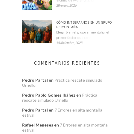
Víctima de Avalancha. También se
28 enero, 2026
CÓMO INTEGRARNOS EN UN GRUPO
DE MONTAÑA
Elegir bien el grupo en montaña: el
primer factor que condiciona tu
15 diciembre, 2025
COMENTARIOS RECIENTES
Pedro Partal
en
Práctica rescate simulado
Urriellu
Pedro Pablo Gomez Ibáñez
en
Práctica
rescate simulado Urriellu
Pedro Partal
en
7 Errores en alta montaña
estival
Rafael Meneses
en
7 Errores en alta montaña
estival