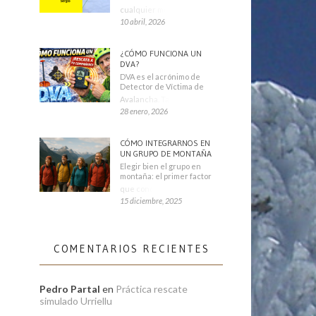
cualquier montañero
10 abril, 2026
¿CÓMO FUNCIONA UN
DVA?
DVA es el acrónimo de
Detector de Víctima de
Avalancha. También se
28 enero, 2026
CÓMO INTEGRARNOS EN
UN GRUPO DE MONTAÑA
Elegir bien el grupo en
montaña: el primer factor
que condiciona tu
15 diciembre, 2025
COMENTARIOS RECIENTES
Pedro Partal
en
Práctica rescate
simulado Urriellu