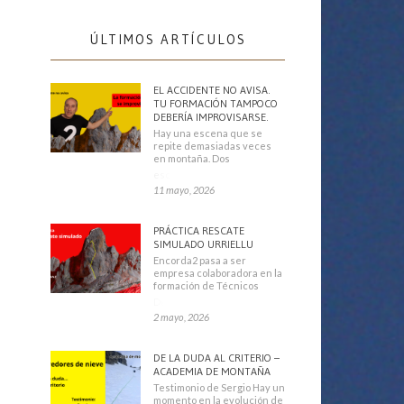
ÚLTIMOS ARTÍCULOS
EL ACCIDENTE NO AVISA.
TU FORMACIÓN TAMPOCO
DEBERÍA IMPROVISARSE.
Hay una escena que se
repite demasiadas veces
en montaña. Dos
escaladores
11 mayo, 2026
PRÁCTICA RESCATE
SIMULADO URRIELLU
Encorda2 pasa a ser
empresa colaboradora en la
formación de Técnicos
Deportivos
2 mayo, 2026
DE LA DUDA AL CRITERIO –
ACADEMIA DE MONTAÑA
Testimonio de Sergio Hay un
momento en la evolución de