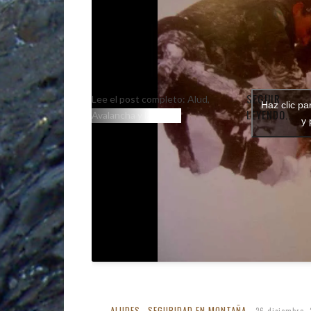
SEGUIR
Lee el post completo: Alud,
Haz clic pa
LEYENDO...
Avalancha y la lotería
y 
ALUDES
SEGURIDAD EN MONTAÑA
,
26 diciembre, 