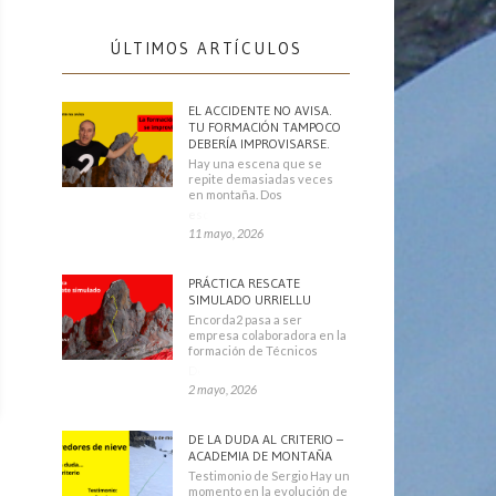
ÚLTIMOS ARTÍCULOS
EL ACCIDENTE NO AVISA.
TU FORMACIÓN TAMPOCO
DEBERÍA IMPROVISARSE.
Hay una escena que se
repite demasiadas veces
en montaña. Dos
escaladores
11 mayo, 2026
PRÁCTICA RESCATE
SIMULADO URRIELLU
Encorda2 pasa a ser
empresa colaboradora en la
formación de Técnicos
Deportivos
2 mayo, 2026
DE LA DUDA AL CRITERIO –
ACADEMIA DE MONTAÑA
Testimonio de Sergio Hay un
momento en la evolución de