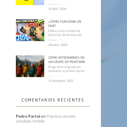
cualquier montañero
10 abril, 2026
¿CÓMO FUNCIONA UN
DVA?
DVA es el acrónimo de
Detector de Víctima de
Avalancha. También se
28 enero, 2026
CÓMO INTEGRARNOS EN
UN GRUPO DE MONTAÑA
Elegir bien el grupo en
montaña: el primer factor
que condiciona tu
15 diciembre, 2025
COMENTARIOS RECIENTES
Pedro Partal
en
Práctica rescate
simulado Urriellu