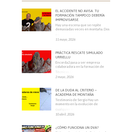
EL ACCIDENTE NO AVISA. TU
FORMACIÓN TAMPOCO DEBERÍA
IMPROVISARSE.
Hay una escena que se repite
demasiadas veces en montaña. Dos
escaladores
11 mayo, 2026
PRÁCTICA RESCATE SIMULADO
URRIELLU
Encorda2 pasa a ser empresa
colaboradora en la formación de
Técnicos Deportivos
2 mayo, 2026
DE LA DUDA AL CRITERIO –
ACADEMIA DE MONTAÑA
Testimonio de Sergio Hay un
momento en la evolución de
cualquier montañero
10 abril, 2026
¿CÓMO FUNCIONA UN DVA?