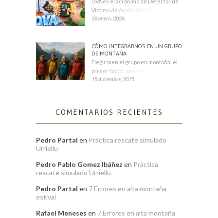
DVA es el acrónimo de Detector de
Víctima de Avalancha. También se
28 enero, 2026
CÓMO INTEGRARNOS EN UN GRUPO
DE MONTAÑA
Elegir bien el grupo en montaña: el
primer factor que condiciona tu
15 diciembre, 2025
COMENTARIOS RECIENTES
Pedro Partal
en
Práctica rescate simulado
Urriellu
Pedro Pablo Gomez Ibáñez
en
Práctica
rescate simulado Urriellu
Pedro Partal
en
7 Errores en alta montaña
estival
Rafael Meneses
en
7 Errores en alta montaña