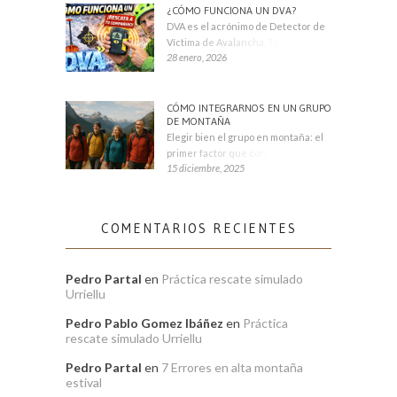
¿CÓMO FUNCIONA UN DVA?
DVA es el acrónimo de Detector de
Víctima de Avalancha. También se
28 enero, 2026
CÓMO INTEGRARNOS EN UN GRUPO
DE MONTAÑA
Elegir bien el grupo en montaña: el
primer factor que condiciona tu
15 diciembre, 2025
COMENTARIOS RECIENTES
Pedro Partal
en
Práctica rescate simulado
Urriellu
Pedro Pablo Gomez Ibáñez
en
Práctica
rescate simulado Urriellu
Pedro Partal
en
7 Errores en alta montaña
estival