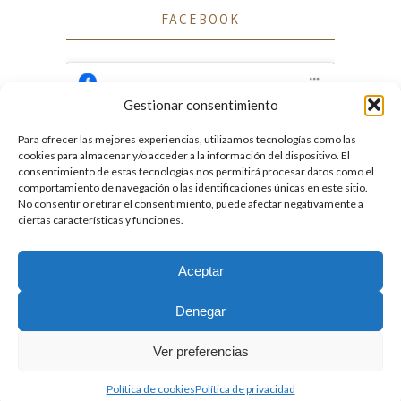
FACEBOOK
Gestionar consentimiento
Para ofrecer las mejores experiencias, utilizamos tecnologías como las
Haz clic para aceptar cookies de marketing
cookies para almacenar y/o acceder a la información del dispositivo. El
Facebook
y permitir este contenido
consentimiento de estas tecnologías nos permitirá procesar datos como el
comportamiento de navegación o las identificaciones únicas en este sitio.
No consentir o retirar el consentimiento, puede afectar negativamente a
ciertas características y funciones.
Aceptar
2026. Licencia
Creative Commons 3.0 BY-NC-ND
Denegar
Desarrollado por GIGA4.es
Ver preferencias
Política de cookies
Política de privacidad