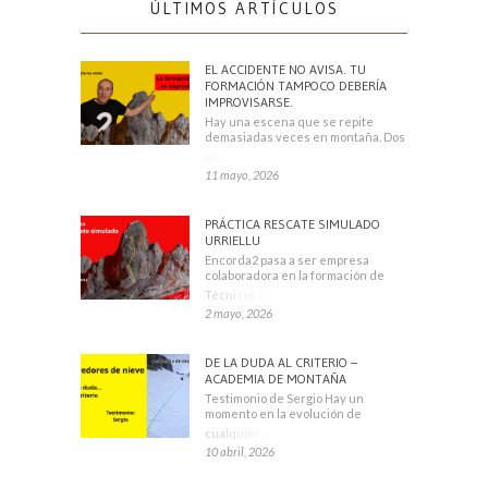
ÚLTIMOS ARTÍCULOS
EL ACCIDENTE NO AVISA. TU
FORMACIÓN TAMPOCO DEBERÍA
IMPROVISARSE.
Hay una escena que se repite
demasiadas veces en montaña. Dos
escaladores
11 mayo, 2026
PRÁCTICA RESCATE SIMULADO
URRIELLU
Encorda2 pasa a ser empresa
colaboradora en la formación de
Técnicos Deportivos
2 mayo, 2026
DE LA DUDA AL CRITERIO –
ACADEMIA DE MONTAÑA
Testimonio de Sergio Hay un
momento en la evolución de
cualquier montañero
10 abril, 2026