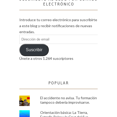
ELECTRÓNICO
Introduce tu correo electrónico para suscribirte
a este blog y recibir notificaciones de nuevas
entradas.
Dirección
de
email
Suscribir
Únete a otros 1.264 suscriptores
POPULAR
El accidente no avisa. Tu formación
tampoco debería improvisarse.
Orientación básica: La Tierra,
Estrella Polar y la Cruz del Sur