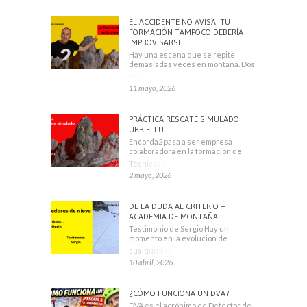
EL ACCIDENTE NO AVISA. TU
FORMACIÓN TAMPOCO DEBERÍA
IMPROVISARSE.
Hay una escena que se repite
demasiadas veces en montaña. Dos
escaladores
11 mayo, 2026
PRÁCTICA RESCATE SIMULADO
URRIELLU
Encorda2 pasa a ser empresa
colaboradora en la formación de
Técnicos Deportivos
2 mayo, 2026
DE LA DUDA AL CRITERIO –
ACADEMIA DE MONTAÑA
Testimonio de Sergio Hay un
momento en la evolución de
cualquier montañero
10 abril, 2026
¿CÓMO FUNCIONA UN DVA?
DVA es el acrónimo de Detector de