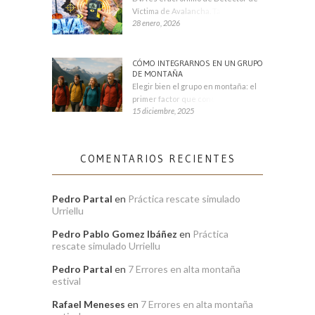
Víctima de Avalancha. También se
28 enero, 2026
CÓMO INTEGRARNOS EN UN GRUPO
DE MONTAÑA
Elegir bien el grupo en montaña: el
primer factor que condiciona tu
15 diciembre, 2025
COMENTARIOS RECIENTES
Pedro Partal
en
Práctica rescate simulado
Urriellu
Pedro Pablo Gomez Ibáñez
en
Práctica
rescate simulado Urriellu
Pedro Partal
en
7 Errores en alta montaña
estival
Rafael Meneses
en
7 Errores en alta montaña