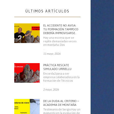
ÚLTIMOS ARTÍCULOS
EL ACCIDENTE NO AVISA.
TU FORMACIÓN TAMPOCO
DEBERÍA IMPROVISARSE.
Hay una escena que se
repite demasiadas veces
en montaña. Dos
escaladores
11 mayo, 2026
PRÁCTICA RESCATE
SIMULADO URRIELLU
Encorda2 pasa a ser
empresa colaboradora en la
formación de Técnicos
Deportivos
2 mayo, 2026
DE LA DUDA AL CRITERIO –
ACADEMIA DE MONTAÑA
Testimonio de Sergio Hay un
momento en la evolución de