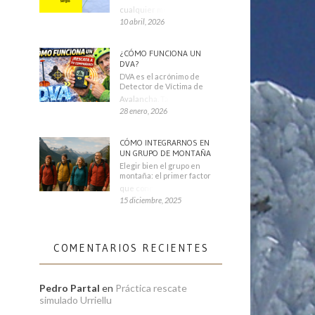
cualquier montañero
10 abril, 2026
¿CÓMO FUNCIONA UN
DVA?
DVA es el acrónimo de
Detector de Víctima de
Avalancha. También se
28 enero, 2026
CÓMO INTEGRARNOS EN
UN GRUPO DE MONTAÑA
Elegir bien el grupo en
montaña: el primer factor
que condiciona tu
15 diciembre, 2025
COMENTARIOS RECIENTES
Pedro Partal
en
Práctica rescate
simulado Urriellu