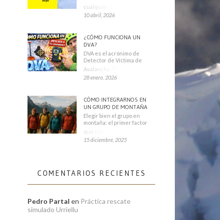
cualquier montañero
10 abril, 2026
¿CÓMO FUNCIONA UN
DVA?
DVA es el acrónimo de
Detector de Víctima de
Avalancha. También se
28 enero, 2026
CÓMO INTEGRARNOS EN
UN GRUPO DE MONTAÑA
Elegir bien el grupo en
montaña: el primer factor
que condiciona tu
15 diciembre, 2025
COMENTARIOS RECIENTES
Pedro Partal
en
Práctica rescate
simulado Urriellu