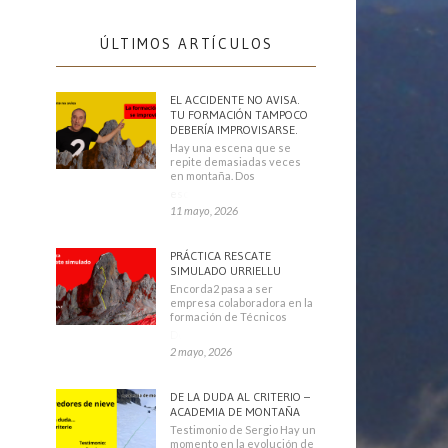
ÚLTIMOS ARTÍCULOS
EL ACCIDENTE NO AVISA.
TU FORMACIÓN TAMPOCO
DEBERÍA IMPROVISARSE.
Hay una escena que se
repite demasiadas veces
en montaña. Dos
escaladores
11 mayo, 2026
PRÁCTICA RESCATE
SIMULADO URRIELLU
Encorda2 pasa a ser
empresa colaboradora en la
formación de Técnicos
Deportivos
2 mayo, 2026
DE LA DUDA AL CRITERIO –
ACADEMIA DE MONTAÑA
Testimonio de Sergio Hay un
momento en la evolución de