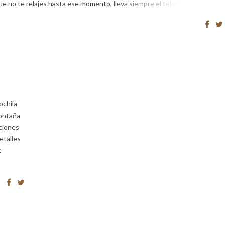
que no te relajes hasta ese momento, lleva siempre el teléfono […]
ochila
montaña
ciones
etalles
e