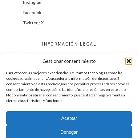
Instagram
Facebook
Twitter / X
INFORMACIÓN LEGAL
Gestionar consentimiento
Política de cookies (UE)
Política de privacidad
Para ofrecer las mejores experiencias, utilizamos tecnologías como las
cookies para almacenar y/o acceder a la información del dispositivo. El
consentimiento de estas tecnologías nos permitirá procesar datos como el
comportamiento de navegación o las identificaciones únicas en este sitio.
FACEBOOK
No consentir o retirar el consentimiento, puede afectar negativamente a
ciertas características y funciones.
Aceptar
2026. Licencia
Creative Commons 3.0 BY-NC-ND
Denegar
Desarrollado por GIGA4.es