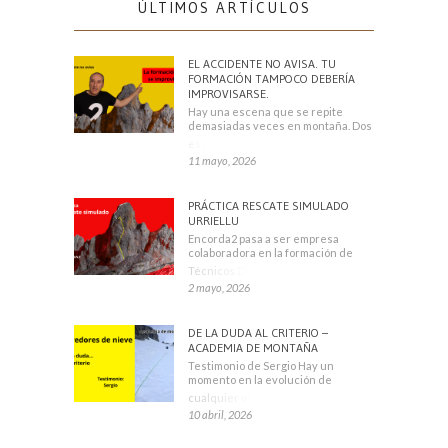
ÚLTIMOS ARTÍCULOS
EL ACCIDENTE NO AVISA. TU
FORMACIÓN TAMPOCO DEBERÍA
IMPROVISARSE.
Hay una escena que se repite
demasiadas veces en montaña. Dos
escaladores
11 mayo, 2026
PRÁCTICA RESCATE SIMULADO
URRIELLU
Encorda2 pasa a ser empresa
colaboradora en la formación de
Técnicos Deportivos
2 mayo, 2026
DE LA DUDA AL CRITERIO –
ACADEMIA DE MONTAÑA
Testimonio de Sergio Hay un
momento en la evolución de
cualquier montañero
10 abril, 2026