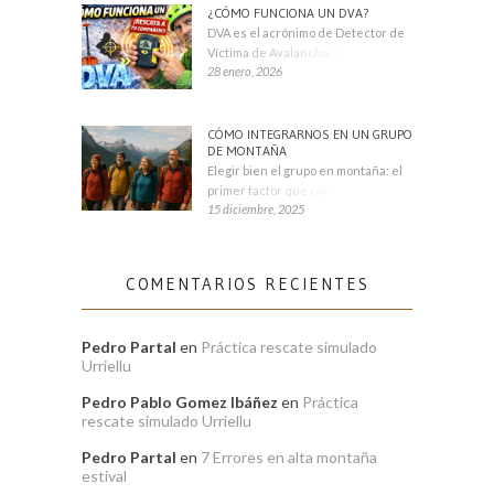
¿CÓMO FUNCIONA UN DVA?
DVA es el acrónimo de Detector de
Víctima de Avalancha. También se
28 enero, 2026
CÓMO INTEGRARNOS EN UN GRUPO
DE MONTAÑA
Elegir bien el grupo en montaña: el
primer factor que condiciona tu
15 diciembre, 2025
COMENTARIOS RECIENTES
Pedro Partal
en
Práctica rescate simulado
Urriellu
Pedro Pablo Gomez Ibáñez
en
Práctica
rescate simulado Urriellu
Pedro Partal
en
7 Errores en alta montaña
estival