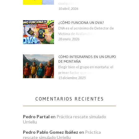
cualquier montañero
10 abril, 2026
¿CÓMO FUNCIONA UN DVA?
DVA es el acrónimo de Detector de
Víctima de Avalancha. También se
28 enero, 2026
CÓMO INTEGRARNOS EN UN GRUPO
DE MONTAÑA
Elegir bien el grupo en montaña: el
primer factor que condiciona tu
15 diciembre, 2025
COMENTARIOS RECIENTES
Pedro Partal
en
Práctica rescate simulado
Urriellu
Pedro Pablo Gomez Ibáñez
en
Práctica
rescate simulado Urriellu