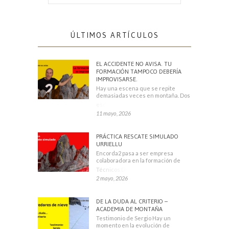
ÚLTIMOS ARTÍCULOS
EL ACCIDENTE NO AVISA. TU
FORMACIÓN TAMPOCO DEBERÍA
IMPROVISARSE.
Hay una escena que se repite
demasiadas veces en montaña. Dos
escaladores
11 mayo, 2026
PRÁCTICA RESCATE SIMULADO
URRIELLU
Encorda2 pasa a ser empresa
colaboradora en la formación de
Técnicos Deportivos
2 mayo, 2026
DE LA DUDA AL CRITERIO –
ACADEMIA DE MONTAÑA
Testimonio de Sergio Hay un
momento en la evolución de