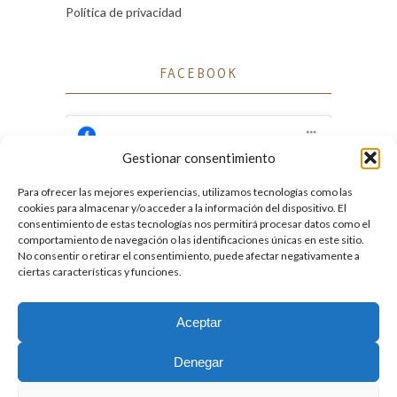
Política de privacidad
FACEBOOK
Gestionar consentimiento
Para ofrecer las mejores experiencias, utilizamos tecnologías como las
Haz clic para aceptar cookies de marketing
cookies para almacenar y/o acceder a la información del dispositivo. El
Facebook
y permitir este contenido
consentimiento de estas tecnologías nos permitirá procesar datos como el
comportamiento de navegación o las identificaciones únicas en este sitio.
No consentir o retirar el consentimiento, puede afectar negativamente a
ciertas características y funciones.
Aceptar
2026. Licencia
Creative Commons 3.0 BY-NC-ND
Denegar
Desarrollado por GIGA4.es