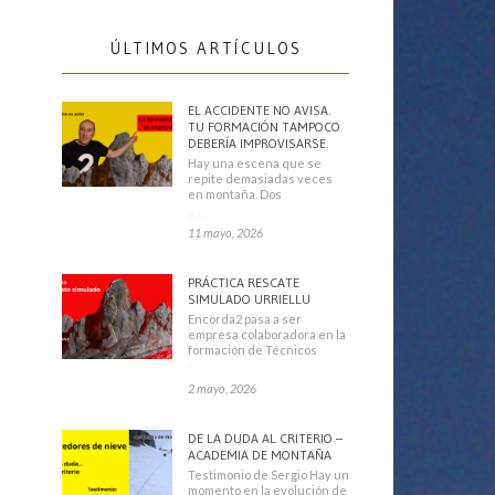
ÚLTIMOS ARTÍCULOS
EL ACCIDENTE NO AVISA.
TU FORMACIÓN TAMPOCO
DEBERÍA IMPROVISARSE.
Hay una escena que se
repite demasiadas veces
en montaña. Dos
escaladores
11 mayo, 2026
PRÁCTICA RESCATE
SIMULADO URRIELLU
Encorda2 pasa a ser
empresa colaboradora en la
formación de Técnicos
Deportivos
2 mayo, 2026
DE LA DUDA AL CRITERIO –
ACADEMIA DE MONTAÑA
Testimonio de Sergio Hay un
momento en la evolución de