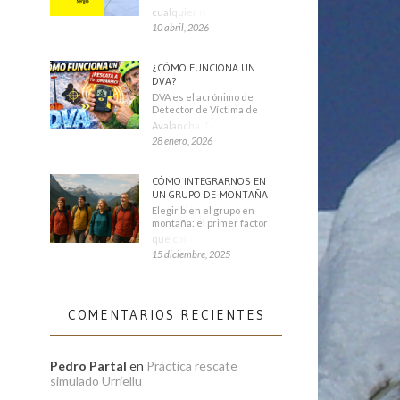
cualquier montañero
10 abril, 2026
¿CÓMO FUNCIONA UN
DVA?
DVA es el acrónimo de
Detector de Víctima de
Avalancha. También se
28 enero, 2026
CÓMO INTEGRARNOS EN
UN GRUPO DE MONTAÑA
Elegir bien el grupo en
montaña: el primer factor
que condiciona tu
15 diciembre, 2025
COMENTARIOS RECIENTES
Pedro Partal
en
Práctica rescate
simulado Urriellu