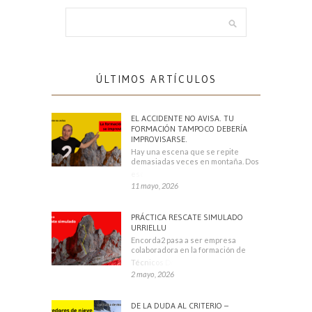
ÚLTIMOS ARTÍCULOS
EL ACCIDENTE NO AVISA. TU
FORMACIÓN TAMPOCO DEBERÍA
IMPROVISARSE.
Hay una escena que se repite
demasiadas veces en montaña. Dos
escaladores
11 mayo, 2026
PRÁCTICA RESCATE SIMULADO
URRIELLU
Encorda2 pasa a ser empresa
colaboradora en la formación de
Técnicos Deportivos
2 mayo, 2026
DE LA DUDA AL CRITERIO –