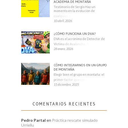
ACADEMIA DE MONTAÑA
Testimonio de Sergio Hay un
momento en la evolución de
cualquier montañero
10 abril, 2026
¿CÓMO FUNCIONA UN DVA?
DVA es el acrónimo de Detector de
Víctima de Avalancha. También se
28 enero, 2026
CÓMO INTEGRARNOS EN UN GRUPO
DE MONTAÑA
Elegir bien el grupo en montaña: el
primer factor que condiciona tu
15 diciembre, 2025
COMENTARIOS RECIENTES
Pedro Partal
en
Práctica rescate simulado
Urriellu