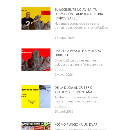
EL ACCIDENTE NO AVISA. TU
FORMACIÓN TAMPOCO DEBERÍA
IMPROVISARSE.
Hay una escena que se repite
demasiadas veces en montaña. Dos
escaladores
11 mayo, 2026
PRÁCTICA RESCATE SIMULADO
URRIELLU
Encorda2 pasa a ser empresa
colaboradora en la formación de
Técnicos Deportivos
2 mayo, 2026
DE LA DUDA AL CRITERIO –
ACADEMIA DE MONTAÑA
Testimonio de Sergio Hay un
momento en la evolución de
cualquier montañero
10 abril, 2026
¿CÓMO FUNCIONA UN DVA?
DVA es el acrónimo de Detector de