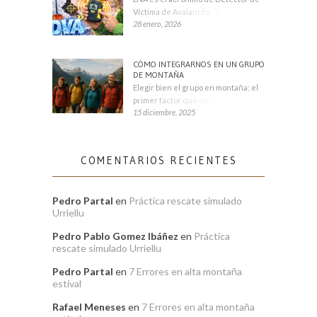
Víctima de Avalancha. También se
28 enero, 2026
CÓMO INTEGRARNOS EN UN GRUPO
DE MONTAÑA
Elegir bien el grupo en montaña: el
primer factor que condiciona tu
15 diciembre, 2025
COMENTARIOS RECIENTES
Pedro Partal
en
Práctica rescate simulado
Urriellu
Pedro Pablo Gomez Ibáñez
en
Práctica
rescate simulado Urriellu
Pedro Partal
en
7 Errores en alta montaña
estival
Rafael Meneses
en
7 Errores en alta montaña