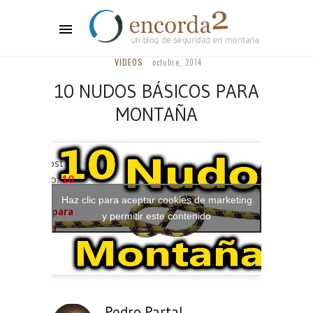
VIDEOS
octubre, 2014
10 NUDOS BÁSICOS PARA
MONTAÑA
Lee el post
completo:
10
nudos
Haz clic para aceptar cookies de marketing
básicos para
y permitir este contenido
montaña
Pedro Partal