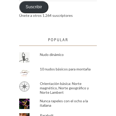
de
email
Suscribir
Únete a otros 1.264 suscriptores
POPULAR
Nudo dinámico
10 nudos básicos para montaña
Orientación básica: Norte
magnético, Norte geográfico y
Norte Lambert
Nunca rapeles con el ocho a la
italiana
Parabolt