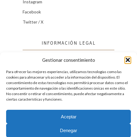
Instagram
Facebook
Twitter / X
INFORMACIÓN LEGAL
Gestionar consentimiento
Política de cookies (UE)
Política de privacidad
Para ofrecer las mejores experiencias, utilizamos tecnologías como las
cookies para almacenar y/o acceder a la información del dispositivo. El
consentimiento de estas tecnologías nos permitirá procesar datos como el
comportamiento de navegación o las identificaciones únicas en este sitio.
FACEBOOK
No consentir o retirar el consentimiento, puede afectar negativamente a
ciertas características y funciones.
Aceptar
2026. Licencia
Creative Commons 3.0 BY-NC-ND
Denegar
Desarrollado por GIGA4.es