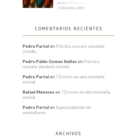
primer factor que condiciona tu
15 diciembre, 2025
COMENTARIOS RECIENTES
Pedro Partal
en
Práctica rescate simulado
Urriellu
Pedro Pablo Gomez Ibáñez
en
Práctica
rescate simulado Urriellu
Pedro Partal
en
7 Errores en alta montaña
estival
Rafael Meneses
en
7 Errores en alta montaña
estival
Pedro Partal
en
Superpoblación de
montañeros
ARCHIVOS