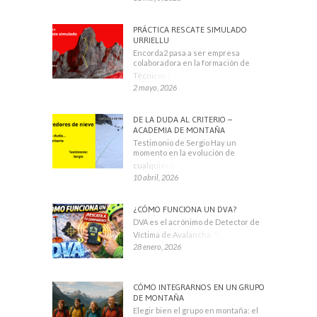
PRÁCTICA RESCATE SIMULADO
URRIELLU
Encorda2 pasa a ser empresa
colaboradora en la formación de
Técnicos Deportivos
2 mayo, 2026
DE LA DUDA AL CRITERIO –
ACADEMIA DE MONTAÑA
Testimonio de Sergio Hay un
momento en la evolución de
cualquier montañero
10 abril, 2026
¿CÓMO FUNCIONA UN DVA?
DVA es el acrónimo de Detector de
Víctima de Avalancha. También se
28 enero, 2026
CÓMO INTEGRARNOS EN UN GRUPO
DE MONTAÑA
Elegir bien el grupo en montaña: el