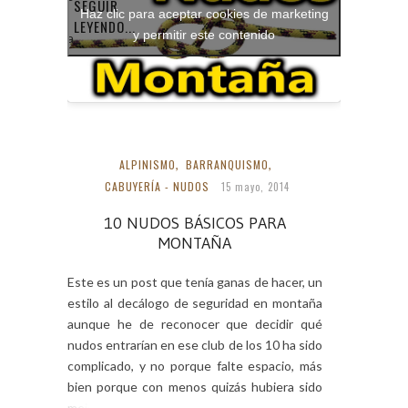
SEGUIR
Haz clic para aceptar cookies de marketing
nudos
LEYENDO...
y permitir este contenido
básicos para
montaña
ALPINISMO
,
BARRANQUISMO
,
CABUYERÍA - NUDOS
15 mayo, 2014
10 NUDOS BÁSICOS PARA
MONTAÑA
Este es un post que tenía ganas de hacer, un
estilo al decálogo de seguridad en montaña
aunque he de reconocer que decidir qué
nudos entrarían en ese club de los 10 ha sido
complicado, y no porque falte espacio, más
bien porque con menos quizás hubiera sido
mejor, pero