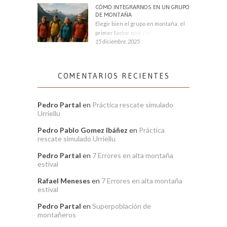
CÓMO INTEGRARNOS EN UN GRUPO
DE MONTAÑA
Elegir bien el grupo en montaña: el
primer factor que condiciona tu
15 diciembre, 2025
COMENTARIOS RECIENTES
Pedro Partal
en
Práctica rescate simulado
Urriellu
Pedro Pablo Gomez Ibáñez
en
Práctica
rescate simulado Urriellu
Pedro Partal
en
7 Errores en alta montaña
estival
Rafael Meneses
en
7 Errores en alta montaña
estival
Pedro Partal
en
Superpoblación de
montañeros