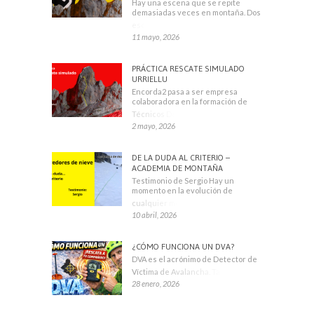
Hay una escena que se repite
demasiadas veces en montaña. Dos
escaladores
11 mayo, 2026
PRÁCTICA RESCATE SIMULADO
URRIELLU
Encorda2 pasa a ser empresa
colaboradora en la formación de
Técnicos Deportivos
2 mayo, 2026
DE LA DUDA AL CRITERIO –
ACADEMIA DE MONTAÑA
Testimonio de Sergio Hay un
momento en la evolución de
cualquier montañero
10 abril, 2026
¿CÓMO FUNCIONA UN DVA?
DVA es el acrónimo de Detector de
Víctima de Avalancha. También se
28 enero, 2026