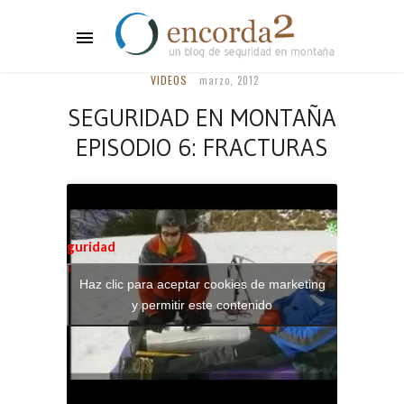
VIDEOS
marzo, 2012
SEGURIDAD EN MONTAÑA
EPISODIO 6: FRACTURAS
Artículo:
Seguridad
en montaña
Haz clic para aceptar cookies de marketing
episodio 6:
y permitir este contenido
Fracturas