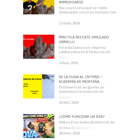
IMPROVISARSE.
Hay una escena que se repite
demasiadas veces en montaña. Dos
escaladores
11 mayo, 2026
PRÁCTICA RESCATE SIMULADO
URRIELLU
Encorda2 pasa a ser empresa
colaboradora en la formación de
Técnicos Deportivos
2 mayo, 2026
DE LA DUDA AL CRITERIO –
ACADEMIA DE MONTAÑA
Testimonio de Sergio Hay un
momento en la evolución de
cualquier montañero
10 abril, 2026
¿CÓMO FUNCIONA UN DVA?
DVA es el acrónimo de Detector de
Víctima de Avalancha. También se
28 enero, 2026