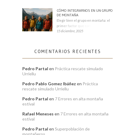
CÓMO INTEGRARNOS EN UN GRUPO
DE MONTAÑA
Elegir bien el grupo en montaña: el
primer factor que condiciona tu
15 diciembre, 2025
COMENTARIOS RECIENTES
Pedro Partal
en
Práctica rescate simulado
Urriellu
Pedro Pablo Gomez Ibáñez
en
Práctica
rescate simulado Urriellu
Pedro Partal
en
7 Errores en alta montaña
estival
Rafael Meneses
en
7 Errores en alta montaña
estival
Pedro Partal
en
Superpoblación de
montañeros