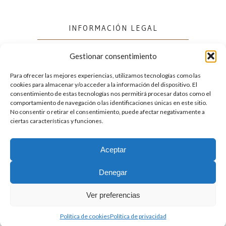
INFORMACIÓN LEGAL
Gestionar consentimiento
Política de cookies (UE)
Política de privacidad
Para ofrecer las mejores experiencias, utilizamos tecnologías como las
cookies para almacenar y/o acceder a la información del dispositivo. El
consentimiento de estas tecnologías nos permitirá procesar datos como el
comportamiento de navegación o las identificaciones únicas en este sitio.
FACEBOOK
No consentir o retirar el consentimiento, puede afectar negativamente a
ciertas características y funciones.
Aceptar
2026. Licencia
Creative Commons 3.0 BY-NC-ND
Denegar
Desarrollado por GIGA4.es
Ver preferencias
Política de cookies
Política de privacidad