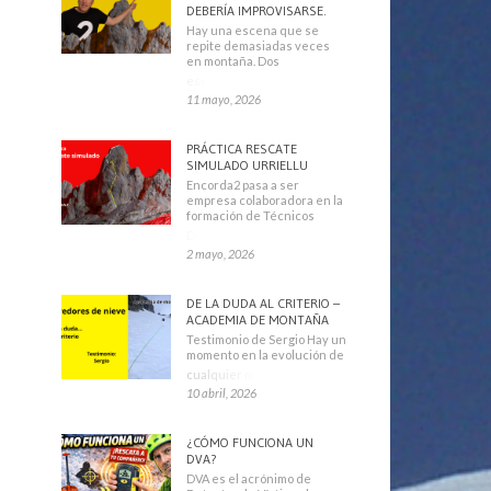
DEBERÍA IMPROVISARSE.
Hay una escena que se
repite demasiadas veces
en montaña. Dos
escaladores
11 mayo, 2026
PRÁCTICA RESCATE
SIMULADO URRIELLU
Encorda2 pasa a ser
empresa colaboradora en la
formación de Técnicos
Deportivos
2 mayo, 2026
DE LA DUDA AL CRITERIO –
ACADEMIA DE MONTAÑA
Testimonio de Sergio Hay un
momento en la evolución de
cualquier montañero
10 abril, 2026
¿CÓMO FUNCIONA UN
DVA?
DVA es el acrónimo de