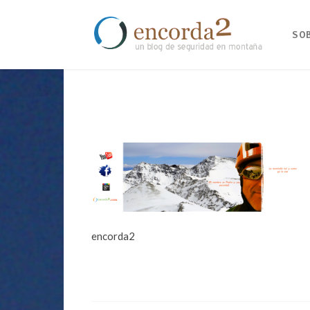
SO
encorda2