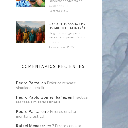
Detector de Víctima de
Avalancha. También se
28 enero, 2026
CÓMO INTEGRARNOS EN
UN GRUPO DE MONTAÑA
Elegir bien el grupo en
montaña: el primer factor
que condiciona tu
15 diciembre, 2025
COMENTARIOS RECIENTES
Pedro Partal
en
Práctica rescate
simulado Urriellu
Pedro Pablo Gomez Ibáñez
en
Práctica
rescate simulado Urriellu
Pedro Partal
en
7 Errores en alta
montaña estival
Rafael Meneses
en
7 Errores en alta