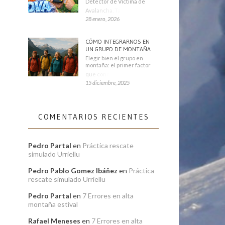
Detector de Víctima de
Avalancha. También se
28 enero, 2026
CÓMO INTEGRARNOS EN
UN GRUPO DE MONTAÑA
Elegir bien el grupo en
montaña: el primer factor
que condiciona tu
15 diciembre, 2025
COMENTARIOS RECIENTES
Pedro Partal
en
Práctica rescate
simulado Urriellu
Pedro Pablo Gomez Ibáñez
en
Práctica
rescate simulado Urriellu
Pedro Partal
en
7 Errores en alta
montaña estival
Rafael Meneses
en
7 Errores en alta