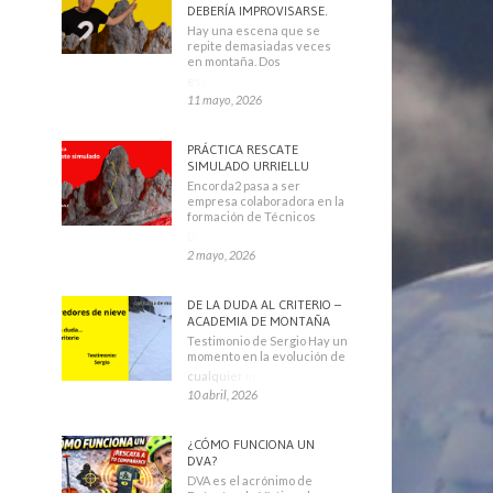
DEBERÍA IMPROVISARSE.
Hay una escena que se
repite demasiadas veces
en montaña. Dos
escaladores
11 mayo, 2026
PRÁCTICA RESCATE
SIMULADO URRIELLU
Encorda2 pasa a ser
empresa colaboradora en la
formación de Técnicos
Deportivos
2 mayo, 2026
DE LA DUDA AL CRITERIO –
ACADEMIA DE MONTAÑA
Testimonio de Sergio Hay un
momento en la evolución de
cualquier montañero
10 abril, 2026
¿CÓMO FUNCIONA UN
DVA?
DVA es el acrónimo de