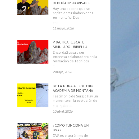
DEBERÍA IMPROVISARSE.
Hay una escena que se
repite demasiadas veces
en montaña. Dos
escaladores
11 mayo, 2026
PRÁCTICA RESCATE
SIMULADO URRIELLU
Encorda2 pasa a ser
empresa colaboradora en la
formación de Técnicos
Deportivos
2 mayo, 2026
DE LA DUDA AL CRITERIO –
ACADEMIA DE MONTAÑA
Testimonio de Sergio Hay un
momento en la evolución de
cualquier montañero
10 abril, 2026
¿CÓMO FUNCIONA UN
DVA?
DVA es el acrónimo de