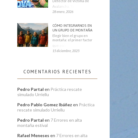
Detector de Víctima de
Avalancha. También se
28 enero, 2026
CÓMO INTEGRARNOS EN
UN GRUPO DE MONTAÑA
Elegir bien el grupo en
montaña: el primer factor
que condiciona tu
15 diciembre, 2025
COMENTARIOS RECIENTES
Pedro Partal
en
Práctica rescate
simulado Urriellu
Pedro Pablo Gomez Ibáñez
en
Práctica
rescate simulado Urriellu
Pedro Partal
en
7 Errores en alta
montaña estival
Rafael Meneses
en
7 Errores en alta