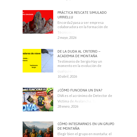
PRÁCTICA RESCATE SIMULADO
URRIELLU
Encorda2 pasa a ser empresa
colaboradora en la formación de
Técnicos Deportivos
2 mayo, 2026
DE LA DUDA AL CRITERIO –
ACADEMIA DE MONTAÑA
Testimonio de Sergio Hay un
momento en la evolución de
cualquier montañero
10 abril, 2026
¿CÓMO FUNCIONA UN DVA?
DVA es el acrónimo de Detector de
Víctima de Avalancha. También se
28 enero, 2026
CÓMO INTEGRARNOS EN UN GRUPO
DE MONTAÑA
Elegir bien el grupo en montaña: el