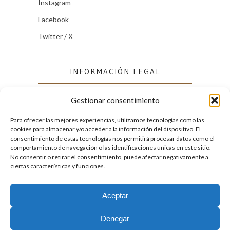
Instagram
Facebook
Twitter / X
INFORMACIÓN LEGAL
Gestionar consentimiento
Política de cookies (UE)
Política de privacidad
Para ofrecer las mejores experiencias, utilizamos tecnologías como las
cookies para almacenar y/o acceder a la información del dispositivo. El
consentimiento de estas tecnologías nos permitirá procesar datos como el
comportamiento de navegación o las identificaciones únicas en este sitio.
FACEBOOK
No consentir o retirar el consentimiento, puede afectar negativamente a
ciertas características y funciones.
Aceptar
2026. Licencia
Creative Commons 3.0 BY-NC-ND
Denegar
Desarrollado por GIGA4.es