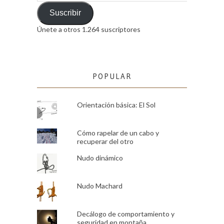
de
email
Suscribir
Únete a otros 1.264 suscriptores
POPULAR
Orientación básica: El Sol
Cómo rapelar de un cabo y
recuperar del otro
Nudo dinámico
Nudo Machard
Decálogo de comportamiento y
seguridad en montaña.