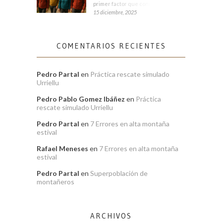
primer factor que condiciona tu
15 diciembre, 2025
COMENTARIOS RECIENTES
Pedro Partal
en
Práctica rescate simulado
Urriellu
Pedro Pablo Gomez Ibáñez
en
Práctica
rescate simulado Urriellu
Pedro Partal
en
7 Errores en alta montaña
estival
Rafael Meneses
en
7 Errores en alta montaña
estival
Pedro Partal
en
Superpoblación de
montañeros
ARCHIVOS