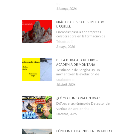
escaladores
11 mayo, 2026
PRÁCTICA RESCATE SIMULADO
URRIELLU
Encorda2 pasa a ser empresa
colaboradora en la formación de
Técnicos Deportivos
2 mayo, 2026
DE LA DUDA AL CRITERIO –
ACADEMIA DE MONTAÑA
Testimonio de Sergio Hay un
momento en la evolución de
cualquier montañero
10 abril, 2026
¿CÓMO FUNCIONA UN DVA?
DVA es el acrónimo de Detector de
Víctima de Avalancha. También se
28 enero, 2026
CÓMO INTEGRARNOS EN UN GRUPO