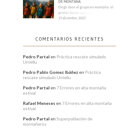
DE MONTAÑA
Elegir bien el grupo en montaña: el
primer factor que condiciona tu
15 diciembre, 2025
COMENTARIOS RECIENTES
Pedro Partal
en
Práctica rescate simulado
Urriellu
Pedro Pablo Gomez Ibáñez
en
Práctica
rescate simulado Urriellu
Pedro Partal
en
7 Errores en alta montaña
estival
Rafael Meneses
en
7 Errores en alta montaña
estival
Pedro Partal
en
Superpoblación de
montañeros