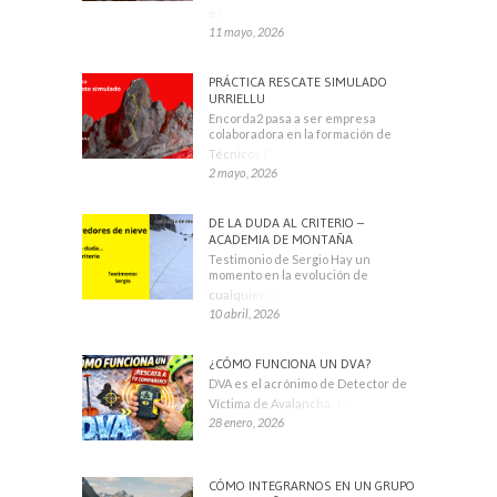
escaladores
11 mayo, 2026
PRÁCTICA RESCATE SIMULADO
URRIELLU
Encorda2 pasa a ser empresa
colaboradora en la formación de
Técnicos Deportivos
2 mayo, 2026
DE LA DUDA AL CRITERIO –
ACADEMIA DE MONTAÑA
Testimonio de Sergio Hay un
momento en la evolución de
cualquier montañero
10 abril, 2026
¿CÓMO FUNCIONA UN DVA?
DVA es el acrónimo de Detector de
Víctima de Avalancha. También se
28 enero, 2026
CÓMO INTEGRARNOS EN UN GRUPO