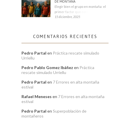
DE MONTAÑA
Elegir bien el grupo en montaña: el
primer factor que condiciona tu
15 diciembre, 2025
COMENTARIOS RECIENTES
Pedro Partal
en
Práctica rescate simulado
Urriellu
Pedro Pablo Gomez Ibáñez
en
Práctica
rescate simulado Urriellu
Pedro Partal
en
7 Errores en alta montaña
estival
Rafael Meneses
en
7 Errores en alta montaña
estival
Pedro Partal
en
Superpoblación de
montañeros