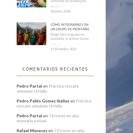
Detector de Víctima de
Avalancha. También se
28 enero, 2026
CÓMO INTEGRARNOS EN
UN GRUPO DE MONTAÑA
Elegir bien el grupo en
montaña: el primer factor
que condiciona tu
15 diciembre, 2025
COMENTARIOS RECIENTES
Pedro Partal
en
Práctica rescate
simulado Urriellu
Pedro Pablo Gomez Ibáñez
en
Práctica
rescate simulado Urriellu
Pedro Partal
en
7 Errores en alta
montaña estival
Rafael Meneses
en
7 Errores en alta