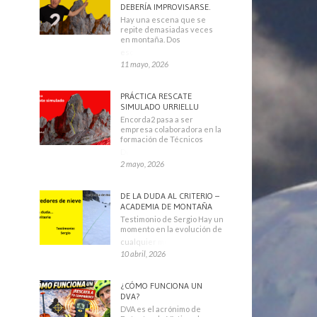
DEBERÍA IMPROVISARSE.
Hay una escena que se
repite demasiadas veces
en montaña. Dos
escaladores
11 mayo, 2026
PRÁCTICA RESCATE
SIMULADO URRIELLU
Encorda2 pasa a ser
empresa colaboradora en la
formación de Técnicos
Deportivos
2 mayo, 2026
DE LA DUDA AL CRITERIO –
ACADEMIA DE MONTAÑA
Testimonio de Sergio Hay un
momento en la evolución de
cualquier montañero
10 abril, 2026
¿CÓMO FUNCIONA UN
DVA?
DVA es el acrónimo de