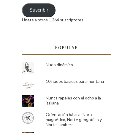
de
email
Suscribir
Únete a otros 1.264 suscriptores
POPULAR
Nudo dinámico
10 nudos básicos para montaña
Nunca rapeles con el ocho a la
italiana
Orientación básica: Norte
magnético, Norte geográfico y
Norte Lambert