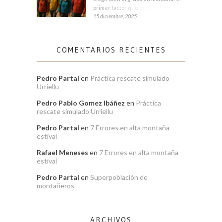
primer factor que condiciona tu
15 diciembre, 2025
COMENTARIOS RECIENTES
Pedro Partal
en
Práctica rescate simulado
Urriellu
Pedro Pablo Gomez Ibáñez
en
Práctica
rescate simulado Urriellu
Pedro Partal
en
7 Errores en alta montaña
estival
Rafael Meneses
en
7 Errores en alta montaña
estival
Pedro Partal
en
Superpoblación de
montañeros
ARCHIVOS