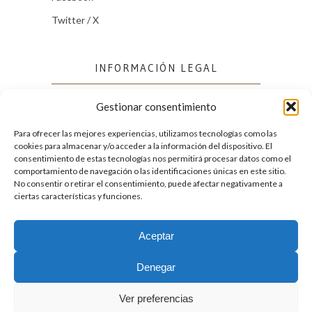
Twitter / X
INFORMACIÓN LEGAL
Gestionar consentimiento
Política de cookies (UE)
Política de privacidad
Para ofrecer las mejores experiencias, utilizamos tecnologías como las
cookies para almacenar y/o acceder a la información del dispositivo. El
consentimiento de estas tecnologías nos permitirá procesar datos como el
comportamiento de navegación o las identificaciones únicas en este sitio.
FACEBOOK
No consentir o retirar el consentimiento, puede afectar negativamente a
ciertas características y funciones.
Aceptar
2026. Licencia
Creative Commons 3.0 BY-NC-ND
Denegar
Desarrollado por GIGA4.es
Ver preferencias