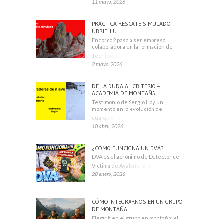
11 mayo, 2026
PRÁCTICA RESCATE SIMULADO
URRIELLU
Encorda2 pasa a ser empresa
colaboradora en la formación de
Técnicos Deportivos
2 mayo, 2026
DE LA DUDA AL CRITERIO –
ACADEMIA DE MONTAÑA
Testimonio de Sergio Hay un
momento en la evolución de
cualquier montañero
10 abril, 2026
¿CÓMO FUNCIONA UN DVA?
DVA es el acrónimo de Detector de
Víctima de Avalancha. También se
28 enero, 2026
CÓMO INTEGRARNOS EN UN GRUPO
DE MONTAÑA
Elegir bien el grupo en montaña: el