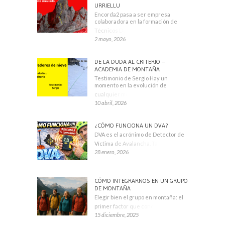
URRIELLU
Encorda2 pasa a ser empresa
colaboradora en la formación de
Técnicos Deportivos
2 mayo, 2026
DE LA DUDA AL CRITERIO –
ACADEMIA DE MONTAÑA
Testimonio de Sergio Hay un
momento en la evolución de
cualquier montañero
10 abril, 2026
¿CÓMO FUNCIONA UN DVA?
DVA es el acrónimo de Detector de
Víctima de Avalancha. También se
28 enero, 2026
CÓMO INTEGRARNOS EN UN GRUPO
DE MONTAÑA
Elegir bien el grupo en montaña: el
primer factor que condiciona tu
15 diciembre, 2025