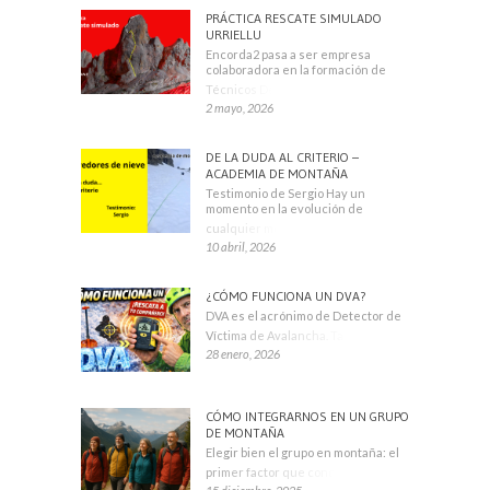
PRÁCTICA RESCATE SIMULADO
URRIELLU
Encorda2 pasa a ser empresa
colaboradora en la formación de
Técnicos Deportivos
2 mayo, 2026
DE LA DUDA AL CRITERIO –
ACADEMIA DE MONTAÑA
Testimonio de Sergio Hay un
momento en la evolución de
cualquier montañero
10 abril, 2026
¿CÓMO FUNCIONA UN DVA?
DVA es el acrónimo de Detector de
Víctima de Avalancha. También se
28 enero, 2026
CÓMO INTEGRARNOS EN UN GRUPO
DE MONTAÑA
Elegir bien el grupo en montaña: el
primer factor que condiciona tu