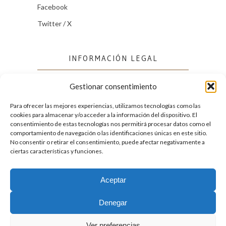
Facebook
Twitter / X
INFORMACIÓN LEGAL
Gestionar consentimiento
Política de cookies (UE)
Política de privacidad
Para ofrecer las mejores experiencias, utilizamos tecnologías como las
cookies para almacenar y/o acceder a la información del dispositivo. El
consentimiento de estas tecnologías nos permitirá procesar datos como el
comportamiento de navegación o las identificaciones únicas en este sitio.
FACEBOOK
No consentir o retirar el consentimiento, puede afectar negativamente a
ciertas características y funciones.
Aceptar
2026. Licencia
Creative Commons 3.0 BY-NC-ND
Denegar
Desarrollado por GIGA4.es
Ver preferencias