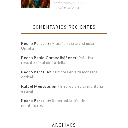
primer factor que condiciona tu
15 diciembre, 2025
COMENTARIOS RECIENTES
Pedro Partal
en
Práctica rescate simulado
Urriellu
Pedro Pablo Gomez Ibáñez
en
Práctica
rescate simulado Urriellu
Pedro Partal
en
7 Errores en alta montaña
estival
Rafael Meneses
en
7 Errores en alta montaña
estival
Pedro Partal
en
Superpoblación de
montañeros
ARCHIVOS