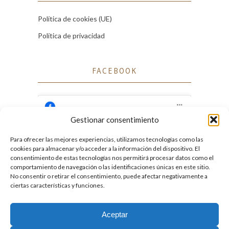
Política de cookies (UE)
Política de privacidad
FACEBOOK
Gestionar consentimiento
Para ofrecer las mejores experiencias, utilizamos tecnologías como las
Haz clic para aceptar cookies de marketing
cookies para almacenar y/o acceder a la información del dispositivo. El
Facebook
y permitir este contenido
consentimiento de estas tecnologías nos permitirá procesar datos como el
comportamiento de navegación o las identificaciones únicas en este sitio.
No consentir o retirar el consentimiento, puede afectar negativamente a
ciertas características y funciones.
Aceptar