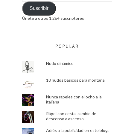
de
email
Suscribir
Únete a otros 1.264 suscriptores
POPULAR
Nudo dinámico
10 nudos básicos para montaña
Nunca rapeles con el ocho a la
italiana
Rápel con cesta, cambio de
descenso a ascenso
Adiós a la publicidad en este blog.