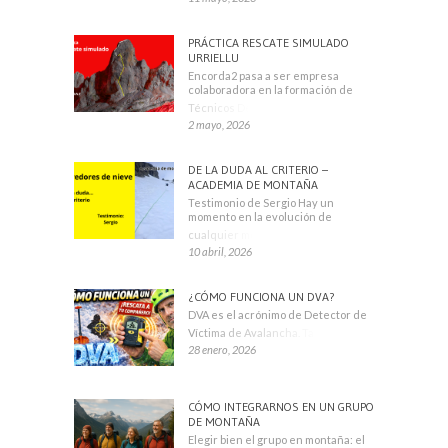
PRÁCTICA RESCATE SIMULADO
URRIELLU
Encorda2 pasa a ser empresa
colaboradora en la formación de
Técnicos Deportivos
2 mayo, 2026
DE LA DUDA AL CRITERIO –
ACADEMIA DE MONTAÑA
Testimonio de Sergio Hay un
momento en la evolución de
cualquier montañero
10 abril, 2026
¿CÓMO FUNCIONA UN DVA?
DVA es el acrónimo de Detector de
Víctima de Avalancha. También se
28 enero, 2026
CÓMO INTEGRARNOS EN UN GRUPO
DE MONTAÑA
Elegir bien el grupo en montaña: el