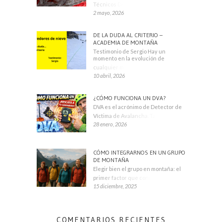
Técnicos Deportivos
2 mayo, 2026
DE LA DUDA AL CRITERIO –
ACADEMIA DE MONTAÑA
Testimonio de Sergio Hay un
momento en la evolución de
cualquier montañero
10 abril, 2026
¿CÓMO FUNCIONA UN DVA?
DVA es el acrónimo de Detector de
Víctima de Avalancha. También se
28 enero, 2026
CÓMO INTEGRARNOS EN UN GRUPO
DE MONTAÑA
Elegir bien el grupo en montaña: el
primer factor que condiciona tu
15 diciembre, 2025
COMENTARIOS RECIENTES